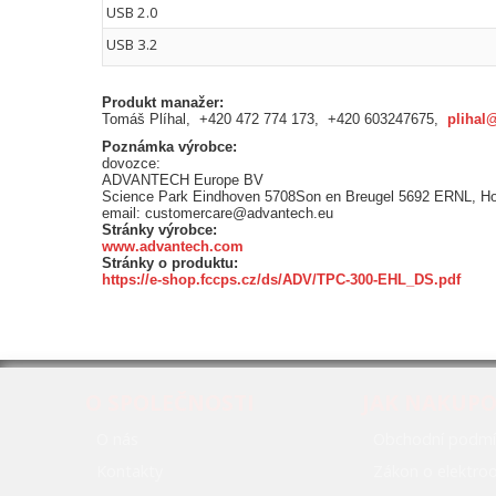
USB 2.0
USB 3.2
Produkt manažer:
Tomáš Plíhal, +420 472 774 173, +420 603247675,
plihal
Poznámka výrobce:
dovozce:
ADVANTECH Europe BV
Science Park Eindhoven 5708Son en Breugel 5692 ERNL, H
email: customercare@advantech.eu
Stránky výrobce:
www.advantech.com
Stránky o produktu:
https://e-shop.fccps.cz/ds/ADV/TPC-300-EHL_DS.pdf
O SPOLEČNOSTI
JAK NAKUP
O nás
Obchodní podmí
Kontakty
Zákon o elektr