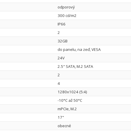
odporový
300 cd/m2
IP66
2
32GB
do panelu, na zeď, VESA
24V
2.5" SATA, M.2 SATA
2
4
1280x1024 (5:4)
-10°C až 50°C
mPCIe, M.2
17"
obecné