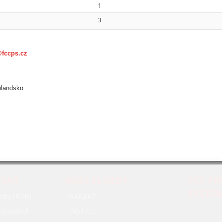
1
3
@fccps.cz
olandsko
OVAT
NAŠE SLUŽBY
FCC P
SYSTÉ
nky (B2B)
GARANT
oodpadech
INSTALL