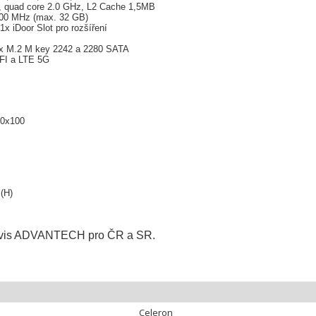
e, quad core 2.0 GHz, L2 Cache 1,5MB
00 MHz (max. 32 GB)
 iDoor Slot pro rozšíření
 x M.2 M key 2242 a 2280 SATA
IFI a LTE 5G
00x100
(H)
 servis ADVANTECH pro ČR a SR.
Celeron