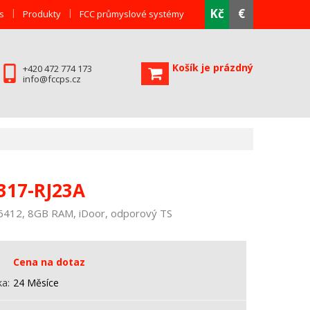
Kč
€
s
Produkty
FCC průmyslové systémy
Košík je prázdný
+420 472 774 173
info@fccps.cz
317-RJ23A
J6412, 8GB RAM, iDoor, odporový TS
Cena na dotaz
ka
24 Měsíce