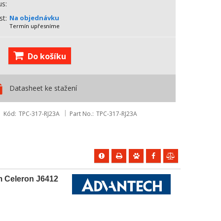
us
st
Na objednávku
Termín upřesníme
Do košíku
Datasheet ke stažení
Kód
TPC-317-RJ23A
Part No.
TPC-317-RJ23A
 Celeron J6412