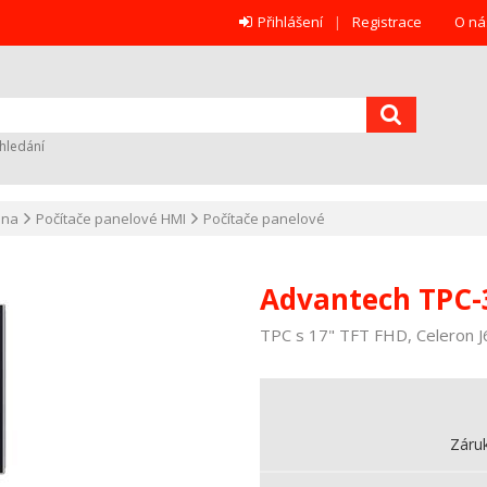
Přihlášení
Registrace
O ná
hledání
ana
Počítače panelové HMI
Počítače panelové
Advantech TPC-
TPC s 17" TFT FHD, Celeron 
Záru