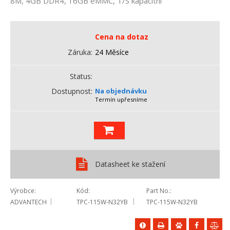
8M, 4GB DDR4, 16GB eMMC, T/S kapacitní
Cena na dotaz
Záruka
24 Měsíce
Status
Dostupnost
Na objednávku
Termín upřesníme
Datasheet ke stažení
Výrobce
Kód
Part No.
ADVANTECH
TPC-115W-N32YB
TPC-115W-N32YB