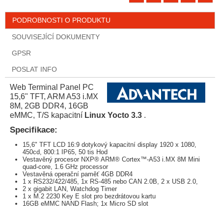
PODROBNOSTI O PRODUKTU
SOUVISEJÍCÍ DOKUMENTY
GPSR
POSLAT INFO
Web Terminal Panel PC
15,6" TFT, ARM A53 i.MX
8M, 2GB DDR4, 16GB
eMMC, T/S kapacitní
Linux Yocto 3.3
.
Specifikace:
15,6" TFT LCD 16:9 dotykový kapacitní display 1920 x 1080,
450cd, 800:1 IP65, 50 tis Hod
Vestavěný procesor NXP® ARM® Cortex™-A53 i.MX 8M Mini
quad-core, 1.6 GHz processor
Vestavěná operační paměť 4GB DDR4
1 x RS232/422/485, 1x RS-485 nebo CAN 2.0B, 2 x USB 2.0,
2 x gigabit LAN, Watchdog Timer
1 x M.2 2230 Key E slot pro bezdrátovou kartu
16GB eMMC NAND Flash; 1x Micro SD slot