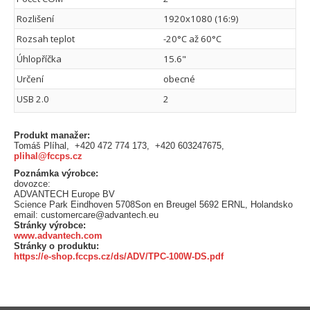
Rozlišení
1920x1080 (16:9)
Rozsah teplot
-20°C až 60°C
Úhlopříčka
15.6"
Určení
obecné
USB 2.0
2
Produkt manažer:
Tomáš Plíhal, +420 472 774 173, +420 603247675,
plihal@fccps.cz
Poznámka výrobce:
dovozce:
ADVANTECH Europe BV
Science Park Eindhoven 5708Son en Breugel 5692 ERNL, Holandsko
email: customercare@advantech.eu
Stránky výrobce:
www.advantech.com
Stránky o produktu:
https://e-shop.fccps.cz/ds/ADV/TPC-100W-DS.pdf