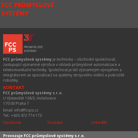
FCC PRŮMYSLOVÉ
SYSTÉMY
FCC průmyslové systémy
je technicko – obchodní společností,
zastupující významné výrobce v oblasti průmyslové automatizace a
telekomunikační techniky. Společnost je též významným vývojářem a
integrátorem se specializací na systémy strojového vidění a pokročilé
robotiky.
KONTAKT
FCC průmyslové systémy s.r.o.
U Výstaviště 138/3, Holešovice
170 00 Praha 7
Email: info@fccps.cz
Tel.: +420 472 774 173
Facebook
Youtube
LinkedIN
FCC průmyslové systémy s.r.o.
Provozuje