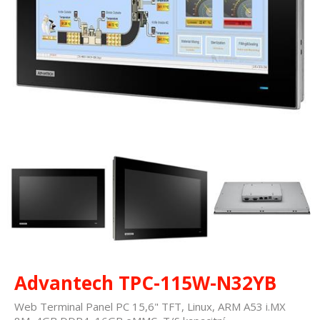
Advantech TPC-115W-N32YB
Web Terminal Panel PC 15,6" TFT, Linux, ARM A53 i.MX