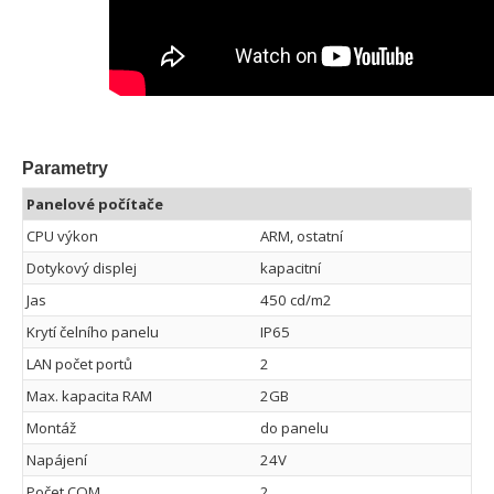
Parametry
Panelové počítače
CPU výkon
ARM, ostatní
Dotykový displej
kapacitní
Jas
450 cd/m2
Krytí čelního panelu
IP65
LAN počet portů
2
Max. kapacita RAM
2GB
Montáž
do panelu
Napájení
24V
Počet COM
2