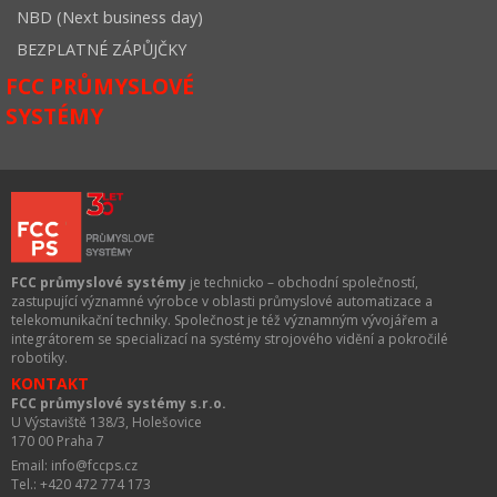
NBD (Next business day)
BEZPLATNÉ ZÁPŮJČKY
FCC PRŮMYSLOVÉ
SYSTÉMY
FCC průmyslové systémy
je technicko – obchodní společností,
zastupující významné výrobce v oblasti průmyslové automatizace a
telekomunikační techniky. Společnost je též významným vývojářem a
integrátorem se specializací na systémy strojového vidění a pokročilé
robotiky.
KONTAKT
FCC průmyslové systémy s.r.o.
U Výstaviště 138/3, Holešovice
170 00 Praha 7
Email: info@fccps.cz
Tel.: +420 472 774 173