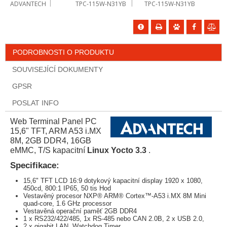
ADVANTECH
TPC-115W-N31YB
TPC-115W-N31YB
PODROBNOSTI O PRODUKTU
SOUVISEJÍCÍ DOKUMENTY
GPSR
POSLAT INFO
Web Terminal Panel PC
15,6" TFT, ARM A53 i.MX
8M, 2GB DDR4, 16GB
eMMC, T/S kapacitní
Linux Yocto 3.3
.
Specifikace:
15,6" TFT LCD 16:9 dotykový kapacitní display 1920 x 1080,
450cd, 800:1 IP65, 50 tis Hod
Vestavěný procesor NXP® ARM® Cortex™-A53 i.MX 8M Mini
quad-core, 1.6 GHz processor
Vestavěná operační paměť 2GB DDR4
1 x RS232/422/485, 1x RS-485 nebo CAN 2.0B, 2 x USB 2.0,
2 x gigabit LAN, Watchdog Timer