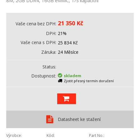
8M, 2GB DDR4, 16GB eMMC, T/S kapacitní
21 350
Kč
Vaše cena bez DPH
DPH
21%
Vaše cena s DPH
25 834
Kč
Záruka
24 Měsíce
Status
Dostupnost
skladem
Zjistit přesný termín doručení
Datasheet ke stažení
Výrobce
Kód
Part No.