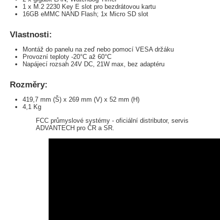
1 x M.2 2230 Key E slot pro bezdrátovou kartu
16GB eMMC NAND Flash; 1x Micro SD slot
Vlastnosti:
Montáž do panelu na zeď nebo pomocí VESA držáku
Provozní teploty -20°C až 60°C
Napájecí rozsah 24V DC, 21W max, bez adaptéru
Rozměry:
419,7 mm (Š) x 269 mm (V) x 52 mm (H)
4,1 Kg
FCC průmyslové systémy - oficiální distributor, servis
ADVANTECH pro ČR a SR.