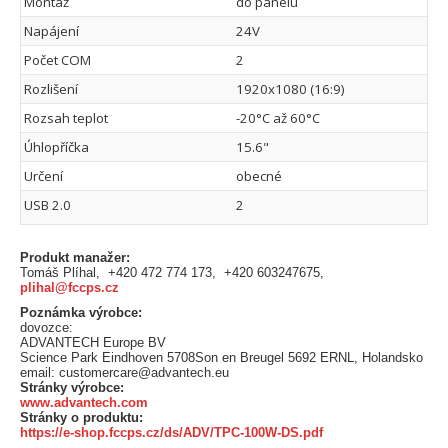
Montáž
do panelu
Napájení
24V
Počet COM
2
Rozlišení
1920x1080 (16:9)
Rozsah teplot
-20°C až 60°C
Úhlopříčka
15.6"
Určení
obecné
USB 2.0
2
Produkt manažer:
Tomáš Plíhal, +420 472 774 173, +420 603247675,
plihal@fccps.cz
Poznámka výrobce:
dovozce:
ADVANTECH Europe BV
Science Park Eindhoven 5708Son en Breugel 5692 ERNL, Holandsko
email: customercare@advantech.eu
Stránky výrobce:
www.advantech.com
Stránky o produktu:
https://e-shop.fccps.cz/ds/ADV/TPC-100W-DS.pdf