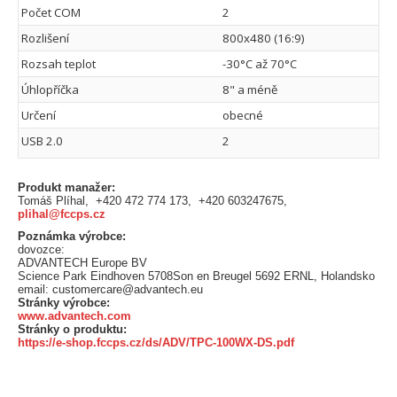
Počet COM
2
Rozlišení
800x480 (16:9)
Rozsah teplot
-30°C až 70°C
Úhlopříčka
8" a méně
Určení
obecné
USB 2.0
2
Produkt manažer:
Tomáš Plíhal, +420 472 774 173, +420 603247675,
plihal@fccps.cz
Poznámka výrobce:
dovozce:
ADVANTECH Europe BV
Science Park Eindhoven 5708Son en Breugel 5692 ERNL, Holandsko
email: customercare@advantech.eu
Stránky výrobce:
www.advantech.com
Stránky o produktu:
https://e-shop.fccps.cz/ds/ADV/TPC-100WX-DS.pdf