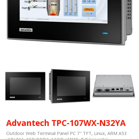
Advantech TPC-107WX-N32YA
Outdoor Web Terminal Panel PC 7" TFT, Linux, ARM A53