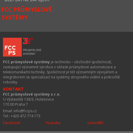
FCC PRŮMYSLOVÉ
SYSTÉMY
FCC průmyslové systémy
je technicko – obchodní společností,
zastupující významné výrobce v oblasti průmyslové automatizace a
telekomunikační techniky. Společnost je též významným vývojářem a
integrátorem se specializací na systémy strojového vidění a pokročilé
robotiky.
KONTAKT
FCC průmyslové systémy s.r.o.
U Výstaviště 138/3, Holešovice
170 00 Praha 7
Email: info@fccps.cz
Tel.: +420 472 774 173
Facebook
Youtube
LinkedIN