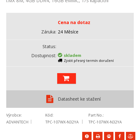
i.MX 8M, 4GB DDR4, 16GB eMMC, T/S kapacitní
Cena na dotaz
Záruka
24 Měsíce
Status
Dostupnost
skladem
Zjistit přesný termín doručení
Datasheet ke stažení
Výrobce
Kód
Part No.
ADVANTECH
TPC-107WX-N32YA
TPC-107WX-N32YA