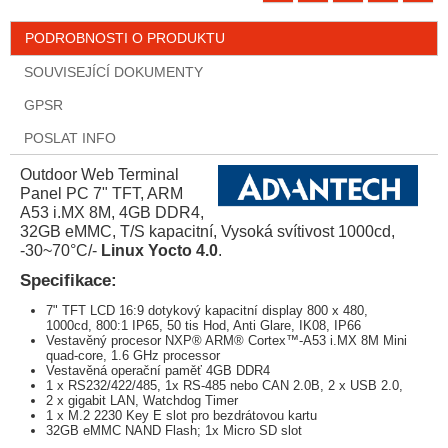
PODROBNOSTI O PRODUKTU
SOUVISEJÍCÍ DOKUMENTY
GPSR
POSLAT INFO
Outdoor Web Terminal
Panel PC 7" TFT, ARM
A53 i.MX 8M, 4GB DDR4,
32GB eMMC, T/S kapacitní, Vysoká svítivost 1000cd,
-30~70°C/-
Linux Yocto 4.0
.
Specifikace:
7" TFT LCD 16:9 dotykový kapacitní display 800 x 480,
1000cd, 800:1 IP65, 50 tis Hod, Anti Glare, IK08, IP66
Vestavěný procesor NXP® ARM® Cortex™-A53 i.MX 8M Mini
quad-core, 1.6 GHz processor
Vestavěná operační paměť 4GB DDR4
1 x RS232/422/485, 1x RS-485 nebo CAN 2.0B, 2 x USB 2.0,
2 x gigabit LAN, Watchdog Timer
1 x M.2 2230 Key E slot pro bezdrátovou kartu
32GB eMMC NAND Flash; 1x Micro SD slot