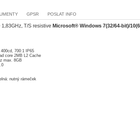
KUMENTY
GPSR
POSLAT INFO
 1,83GHz, T/S resistive
Microsoft® Windows 7(32/64-bit)/10(6
 400cd, 700:1 IP65
uad core 2MB L2 Cache
Hz max. 8GB
.0
telná: nutný rámeček