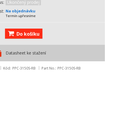
us
Ukončený prodej
st
Na objednávku
Termín upřesníme
Do košíku
Datasheet ke stažení
Kód
PPC-3150S-RB
Part No.
PPC-3150S-RB