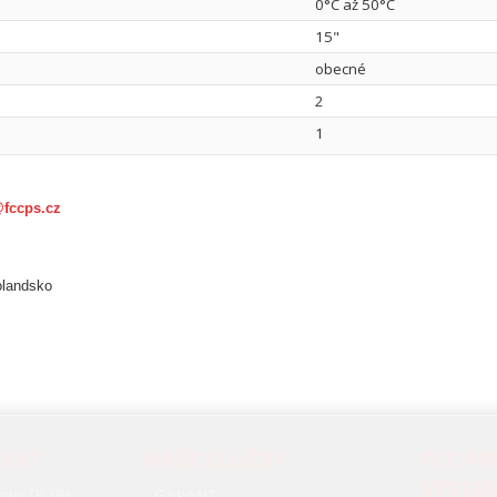
0°C až 50°C
15"
obecné
2
1
@fccps.cz
olandsko
OVAT
NAŠE SLUŽBY
FCC P
SYSTÉ
nky (B2B)
GARANT