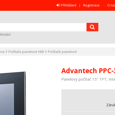
Přihlášení
Registrace
O ná
hledání
ana
Počítače panelové HMI
Počítače panelové
Advantech PPC-
Panelový počítač 15" TFT, In
Záru