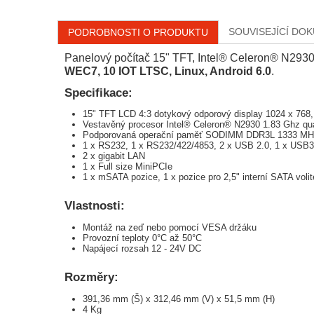
SOUVISEJÍCÍ DO
PODROBNOSTI O PRODUKTU
Panelový počítač 15" TFT, Intel® Celeron® N2930
WEC7, 10 IOT LTSC, Linux, Android 6.0
.
Specifikace:
15" TFT LCD 4:3 dotykový odporový display 1024 x 768,
Vestavěný procesor Intel® Celeron® N2930 1.83 Ghz q
Podporovaná operační paměť SODIMM DDR3L 1333 M
1 x RS232, 1 x RS232/422/4853, 2 x USB 2.0, 1 x USB3
2 x gigabit LAN
1 x Full size MiniPCIe
1 x mSATA pozice, 1 x pozice pro 2,5" interní SATA voli
Vlastnosti:
Montáž na zeď nebo pomocí VESA držáku
Provozní teploty 0°C až 50°C
Napájecí rozsah 12 - 24V DC
Rozměry:
391,36 mm (Š) x 312,46 mm (V) x 51,5 mm (H)
4 Kg