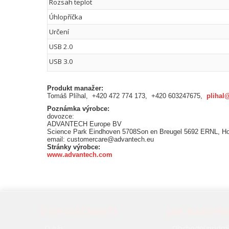
Rozsah teplot
Úhlopříčka
Určení
USB 2.0
USB 3.0
Produkt manažer:
Tomáš Plíhal, +420 472 774 173, +420 603247675,
plihal
Poznámka výrobce:
dovozce:
ADVANTECH Europe BV
Science Park Eindhoven 5708Son en Breugel 5692 ERNL, H
email: customercare@advantech.eu
Stránky výrobce:
www.advantech.com
O SPOLEČNOSTI
JAK NAKUP
O nás
Obchodní podmí