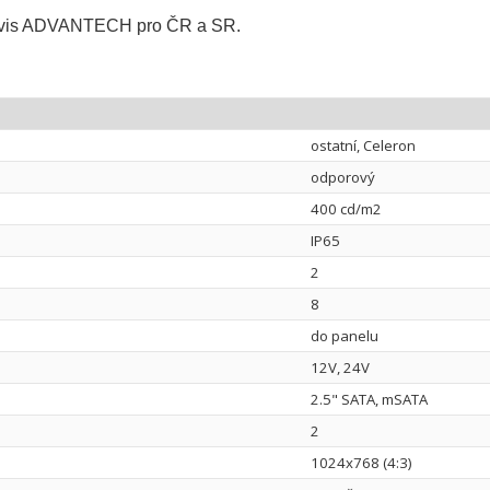
 servis ADVANTECH pro ČR a SR.
ostatní, Celeron
odporový
400 cd/m2
IP65
2
8
do panelu
12V, 24V
2.5" SATA, mSATA
2
1024x768 (4:3)