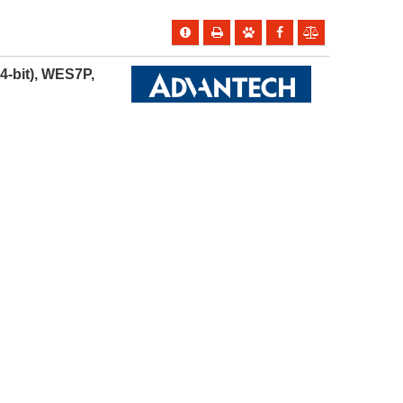
4-bit), WES7P,