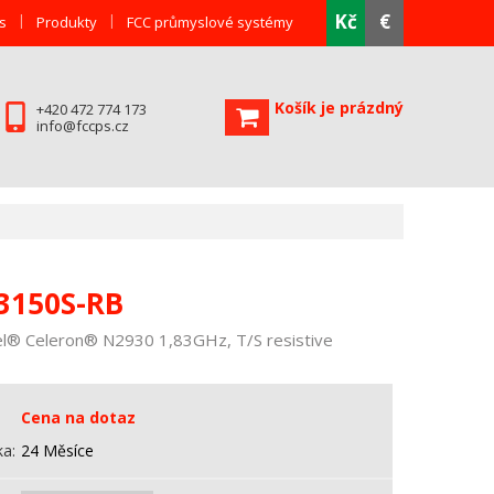
Kč
€
s
Produkty
FCC průmyslové systémy
Košík je prázdný
+420 472 774 173
info@fccps.cz
3150S-RB
tel® Celeron® N2930 1,83GHz, T/S resistive
Cena na dotaz
ka
24 Měsíce