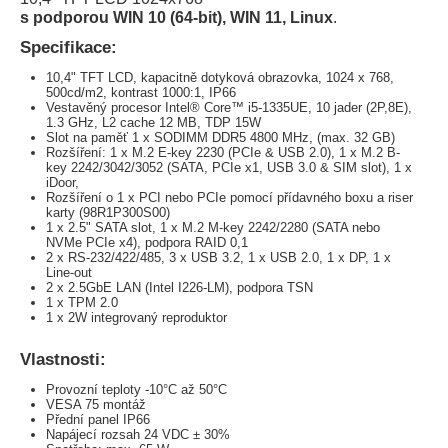
s podporou WIN 10 (64-bit), WIN 11, Linux
.
Specifikace:
10,4" TFT LCD, kapacitně dotyková obrazovka, 1024 x 768,
500cd/m2, kontrast 1000:1, IP66
Vestavěný procesor Intel® Core™ i5-1335UE, 10 jader (2P,8E),
1.3 GHz, L2 cache 12 MB, TDP 15W
Slot na paměť 1 x SODIMM DDR5 4800 MHz, (max. 32 GB)
Rozšíření: 1 x M.2 E-key 2230 (PCIe & USB 2.0), 1 x M.2 B-
key 2242/3042/3052 (SATA, PCIe x1, USB 3.0 & SIM slot), 1 x
iDoor,
Rozšíření o 1 x PCI nebo PCIe pomocí přídavného boxu a riser
karty (98R1P300S00)
1 x 2.5" SATA slot, 1 x M.2 M-key 2242/2280 (SATA nebo
NVMe PCIe x4), podpora RAID 0,1
2 x RS-232/422/485, 3 x USB 3.2, 1 x USB 2.0, 1 x DP, 1 x
Line-out
2 x 2.5GbE LAN (Intel I226-LM), podpora TSN
1 x TPM 2.0
1 x 2W integrovaný reproduktor
Vlastnosti:
Provozní teploty -10°C až 50°C
VESA 75 montáž
Přední panel IP66
Napájecí rozsah 24 VDC ± 30%