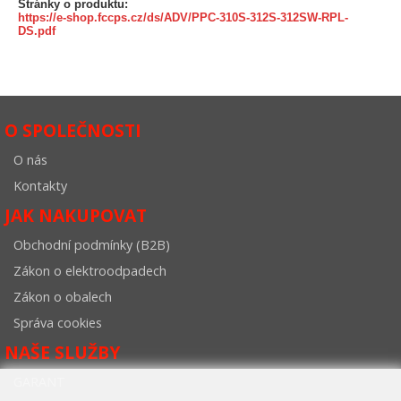
Stránky o produktu:
https://e-shop.fccps.cz/ds/ADV/PPC-310S-312S-312SW-RPL-
DS.pdf
O SPOLEČNOSTI
O nás
Kontakty
JAK NAKUPOVAT
Obchodní podmínky (B2B)
Zákon o elektroodpadech
Zákon o obalech
Správa cookies
NAŠE SLUŽBY
GARANT