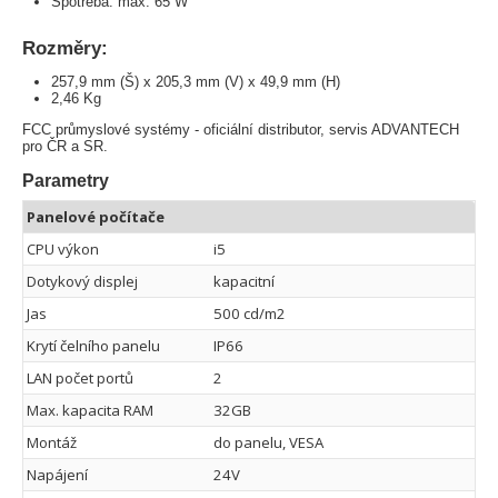
Spotřeba: max. 65 W
Rozměry:
257,9 mm (Š) x 205,3 mm (V) x 49,9 mm (H)
2,46 Kg
FCC průmyslové systémy - oficiální distributor, servis ADVANTECH
pro ČR a SR.
Parametry
Panelové počítače
CPU výkon
i5
Dotykový displej
kapacitní
Jas
500 cd/m2
Krytí čelního panelu
IP66
LAN počet portů
2
Max. kapacita RAM
32GB
Montáž
do panelu, VESA
Napájení
24V