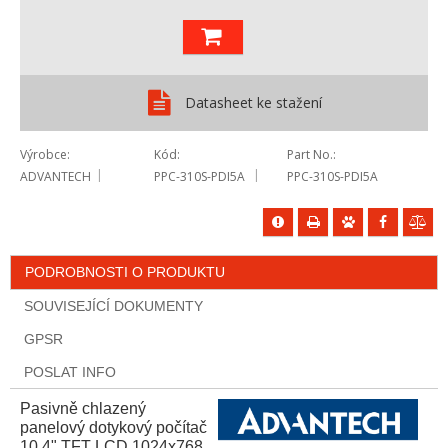
Datasheet ke stažení
Výrobce
Kód
Part No.
ADVANTECH
PPC-310S-PDI5A
PPC-310S-PDI5A
PODROBNOSTI O PRODUKTU
SOUVISEJÍCÍ DOKUMENTY
GPSR
POSLAT INFO
Pasivně chlazený
panelový dotykový počítač
10,4" TFT LCD 1024x768