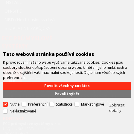
INSTALL
ON-SITE
NBD (Next business day)
BEZPLATNÉ ZÁPŮJČKY
FCC PRŮMYSLOVÉ
SYSTÉMY
Tato webová stránka používá cookies
K provozování našeho webu využíváme takzvané cookies. Cookies jsou
soubory sloužící k přizpůsobení obsahu webu, k měření jeho funkčnosti a
obecně k zajištění vaší maximální spokojenosti. Dejte nám vědět o svých
preferencích.
Povolit všechny cookies
FCC průmyslové systémy
je technicko – obchodní společností,
Povolit výběr
zastupující významné výrobce v oblasti průmyslové automatizace a
telekomunikační techniky. Společnost je též významným vývojářem a
Nutné
Preferenční
Statistické
Marketingové
Zobrazit
integrátorem se specializací na systémy strojového vidění a pokročilé
detaily
Neklasifikované
robotiky.
KONTAKT
FCC průmyslové systémy s.r.o.
U Výstaviště 138/3, Holešovice
170 00 Praha 7