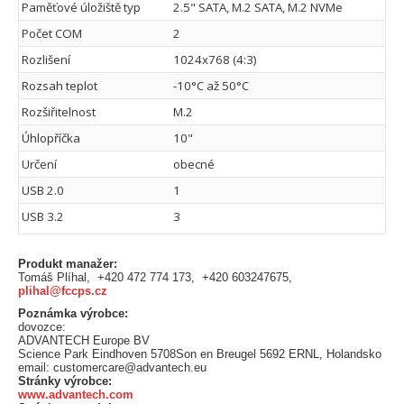
Paměťové úložiště typ
2.5" SATA, M.2 SATA, M.2 NVMe
Počet COM
2
Rozlišení
1024x768 (4:3)
Rozsah teplot
-10°C až 50°C
Rozšiřitelnost
M.2
Úhlopříčka
10"
Určení
obecné
USB 2.0
1
USB 3.2
3
Produkt manažer:
Tomáš Plíhal, +420 472 774 173, +420 603247675,
plihal@fccps.cz
Poznámka výrobce:
dovozce:
ADVANTECH Europe BV
Science Park Eindhoven 5708Son en Breugel 5692 ERNL, Holandsko
email: customercare@advantech.eu
Stránky výrobce:
www.advantech.com