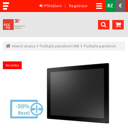
Kč
€
Přihlášení
Registrace
Hlavní strana
Počítače panelové HMI
Počítače panelové
Novinka