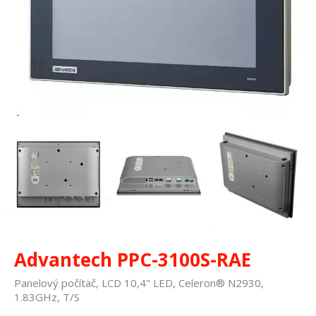
Advantech PPC-3100S-RAE
Panelový počítač, LCD 10,4" LED, Celeron® N2930,
1.83GHz, T/S