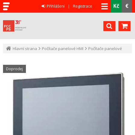
Kč
€
Přihlášení
Registrace
Hlavní strana
Počítače panelové HMI
Počítače panelové
Doprodej