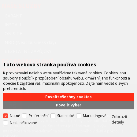
NAŠE SLUŽBY
GARANT
INSTALL
ON-SITE
NBD (Next business day)
BEZPLATNÉ ZÁPŮJČKY
FCC PRŮMYSLOVÉ
Tato webová stránka používá cookies
SYSTÉMY
K provozování našeho webu využíváme takzvané cookies. Cookies jsou
soubory sloužící k přizpůsobení obsahu webu, k měření jeho funkčnosti a
obecně k zajištění vaší maximální spokojenosti. Dejte nám vědět o svých
preferencích.
Povolit všechny cookies
Povolit výběr
FCC průmyslové systémy
je technicko – obchodní společností,
Nutné
Preferenční
Statistické
Marketingové
Zobrazit
zastupující významné výrobce v oblasti průmyslové automatizace a
detaily
Neklasifikované
telekomunikační techniky. Společnost je též významným vývojářem a
integrátorem se specializací na systémy strojového vidění a pokročilé
robotiky.