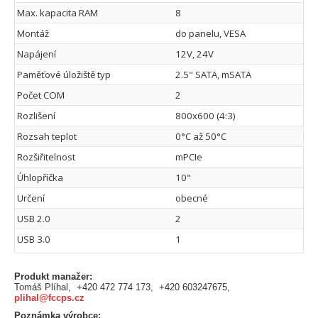
Max. kapacita RAM
8
Montáž
do panelu, VESA
Napájení
12V, 24V
Paměťové úložiště typ
2.5" SATA, mSATA
Počet COM
2
Rozlišení
800x600 (4:3)
Rozsah teplot
0°C až 50°C
Rozšiřitelnost
mPCIe
Úhlopříčka
10"
Určení
obecné
USB 2.0
2
USB 3.0
1
Produkt manažer:
Tomáš Plíhal, +420 472 774 173, +420 603247675,
plihal@fccps.cz
Poznámka výrobce: