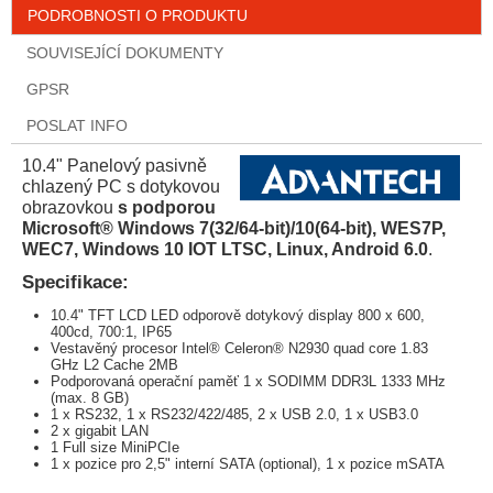
PODROBNOSTI O PRODUKTU
SOUVISEJÍCÍ DOKUMENTY
GPSR
POSLAT INFO
10.4" Panelový pasivně
chlazený PC s dotykovou
obrazovkou
s podporou
Microsoft® Windows 7(32/64-bit)/10(64-bit), WES7P,
WEC7, Windows 10 IOT LTSC, Linux, Android 6.0
.
Specifikace:
10.4" TFT LCD LED odporově dotykový display 800 x 600,
400cd, 700:1, IP65
Vestavěný procesor Intel® Celeron® N2930 quad core 1.83
GHz L2 Cache 2MB
Podporovaná operační paměť 1 x SODIMM DDR3L 1333 MHz
(max. 8 GB)
1 x RS232, 1 x RS232/422/485, 2 x USB 2.0, 1 x USB3.0
2 x gigabit LAN
1 Full size MiniPCIe
1 x pozice pro 2,5" interní SATA (optional), 1 x pozice mSATA