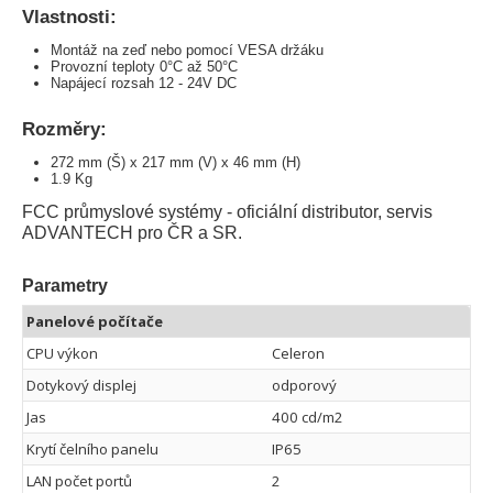
Vlastnosti:
Montáž na zeď nebo pomocí VESA držáku
Provozní teploty 0°C až 50°C
Napájecí rozsah 12 - 24V DC
Rozměry:
272 mm (Š) x 217 mm (V) x 46 mm (H)
1.9 Kg
FCC průmyslové systémy - oficiální distributor, servis
ADVANTECH pro ČR a SR.
Parametry
Panelové počítače
CPU výkon
Celeron
Dotykový displej
odporový
Jas
400 cd/m2
Krytí čelního panelu
IP65
LAN počet portů
2