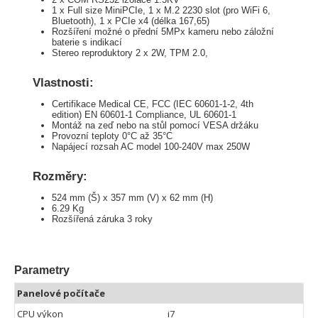
1 x Full size MiniPCIe, 1 x M.2 2230 slot (pro WiFi 6,
Bluetooth), 1 x PCIe x4 (délka 167,65)
Rozšíření možné o přední 5MPx kameru nebo záložní
baterie s indikací
Stereo reproduktory 2 x 2W, TPM 2.0,
Vlastnosti:
Certifikace Medical CE, FCC (IEC 60601-1-2, 4th
edition) EN 60601-1 Compliance, UL 60601-1
Montáž na zeď nebo na stůl pomocí VESA držáku
Provozní teploty 0°C až 35°C
Napájecí rozsah AC model 100-240V max 250W
Rozměry:
524 mm (Š) x 357 mm (V) x 62 mm (H)
6.29 Kg
Rozšířená záruka 3 roky
Parametry
Panelové počítače
CPU výkon
i7