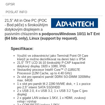
GPSR
POSLAT INFO
21,5" All in One PC (POC
- Bod péče) s širokoúhlým
dotykovým displejem a
pasivním chlazením
s podporouWindows 10/11 IoT Ent
(64 bits only), Linux (support by request).
Specifikace:
Využití ve zdravotnictví jako Termínál Point Of Care
kterýž je možno dezinfikovat na denní bázi s IP54
21,5" TFT LCD 16:10 širokoúhlý P-CAP kapacitně
dotykový display 1920 x 1080, IP65
Vestavěný procesor Intel® Core™ i7-1185G7E
Processor (12M Cache, up to 4.40 GHz)
2x slot pro operační paměť DDR4 SO-DIMM 3200Mhz
max. 64GB
1 x slot pro pamět M.2 2280 NVME disk, + 1 x pozice
pro 2,5" interní SATA SSD/HDD
2 x USB 2.0, 4 x USB 3.2, 1 x USB 3.2 Type C (pro
displej)
2 x gigabit LAN izolace 1.5KV, 1 x HDMI, zvukový
vstup i výstup
2 x COM RS232 izolace 1.5KV