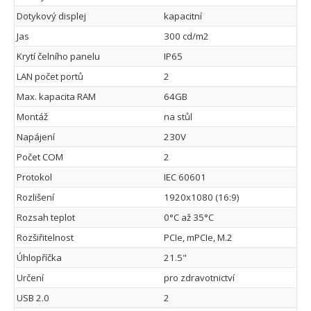
Dotykový displej
kapacitní
Jas
300 cd/m2
Krytí čelního panelu
IP65
LAN počet portů
2
Max. kapacita RAM
64GB
Montáž
na stůl
Napájení
230V
Počet COM
2
Protokol
IEC 60601
Rozlišení
1920x1080 (16:9)
Rozsah teplot
0°C až 35°C
Rozšiřitelnost
PCIe, mPCIe, M.2
Úhlopříčka
21.5"
Určení
pro zdravotnictví
USB 2.0
2