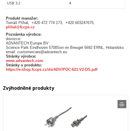
USB 3.2
4
Produkt manažer:
Tomáš Plíhal, +420 472 774 173, +420 603247675,
plihal@fccps.cz
Poznámka výrobce:
dovozce:
ADVANTECH Europe BV
Science Park Eindhoven 5708Son en Breugel 5692 ERNL, Holandsko
email: customercare@advantech.eu
Stránky výrobce:
www.advantech.com
Stránky o produktu:
https://e-shop.fccps.cz/ds/ADV/POC-621-V2-DS.pdf
Zvýhodněné produkty