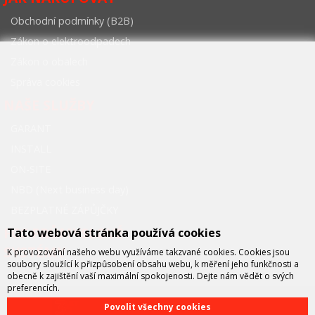
Obchodní podmínky (B2B)
Zákon o elektroodpadech
Zákon o obalech
Správa cookies
NAŠE SLUŽBY
GARANT
INSTALL
ON-SITE
NBD (Next business day)
BEZPLATNÉ ZÁPŮJČKY
FCC PRŮMYSLOVÉ
Tato webová stránka používá cookies
SYSTÉMY
K provozování našeho webu využíváme takzvané cookies. Cookies jsou
soubory sloužící k přizpůsobení obsahu webu, k měření jeho funkčnosti a
obecně k zajištění vaší maximální spokojenosti. Dejte nám vědět o svých
preferencích.
Povolit všechny cookies