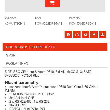
Výrobce
Kód
Part No.
ADVANTECH
PCM-9562DF-S6A1E
PCM-9562DF-S6A1E
PODROBNOSTI O PRODUKTU
GPSR
POSLAT INFO
5.25" SBC CPU Intel® Atom D510, 3xLAN, 6xCOM, 3xSATA,
8xUSB2.0, PC/104-Plus
Hlavní parametry:
osazeno Intel® Atom™ processor D510 Dual Core 1.66 GHz +
ICH8M
SO-DIMM pro max. 2GB DDR2
3x LAN Intel GbE
2 x RS-422/485, 4 x RS-232
16-bit GPIO
PC/104+, Mini PCIe, PCI