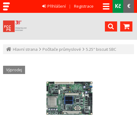
Kč
€
Přihlášení
Registrace
Hlavní strana
Počítače průmyslové
5.25" biscuit SBC
Výprodej