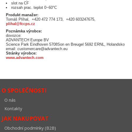
slot na CF
rozsah prac. teplot 0~60°C
Produkt manažer:
Tomáš Plíhal, +420 472 774 173, +420 603247675,
plihal@fccps.cz
Poznámka výrobce:
dovozce:
ADVANTECH Europe BV
Science Park Eindhoven 5708Son en Breugel 5692 ERNL, Holandsko
email: customercare@advantech.eu
Stránky výrobce:
www.advantech.com
O SPOLEČNOSTI
O nás
Kontakty
JAK NAKUPOVAT
Obchodní podmínky (B2B)