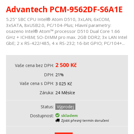
Advantech PCM-9562DF-S6A1E
5.25" SBC CPU Intel® Atom D510, 3xLAN, 6xCOM,
3xSATA, 8xUSB2.0, PC/104-Plus; Hlavní parametry:
osazeno Intel® Atom™ processor D510 Dual Core 1.66
GHz + ICH8M; SO-DIMM pro max. 2GB DDR2; 3x LAN Intel
GbE; 2 x RS-422/485, 4 x RS-232; 16-bit GPIO; PC/104+...
2 500
Kč
Vaše cena bez DPH
DPH
21%
Vaše cena s DPH
3 025
Kč
Záruka
24 Měsíce
Status
Výprodej
Dostupnost
skladem
Zjistit přesný termín doručení