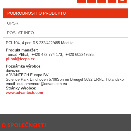
PODROBNOSTI O PRODUKTU
GPSR
POSLAT INFO
PCI-104, 4-port RS-232/422/485 Module
Produkt manažer:
Tomáš Plíhal, +420 472 774 173, +420 603247675,
plihal@fccps.cz
Poznámka výrobce:
dovozce:
ADVANTECH Europe BV
Science Park Eindhoven 5708Son en Breugel 5692 ERNL, Holandsko
email: customercare@advantech.eu
Stránky výrobce:
www.advantech.com
O SPOLEČNOSTI