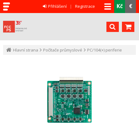
Kč
€
Přihlášení
Registrace
Hlavní strana
Počítače průmyslové
PC/104(+) periferie