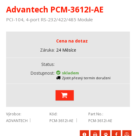
Advantech PCM-3612I-AE
PCI-104, 4-port RS-232/422/485 Module
Cena na dotaz
Záruka
24 Měsíce
Status
Dostupnost
skladem
Zjistit přesný termín doručení
Výrobce
Kód
Part No.
ADVANTECH
PCM-3612I-AE
PCM-3612I-AE