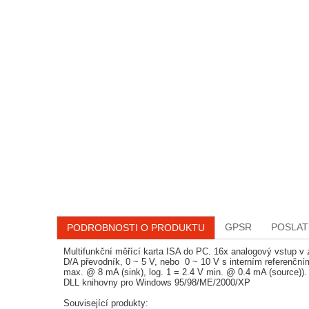
GPSR
POSLAT
PODROBNOSTI O PRODUKTU
Multifunkční měřící karta ISA do PC. 16x analogový vstup v z
D/A převodník, 0 ~ 5 V, nebo 0 ~ 10 V s interním referenčním
max. @ 8 mA (sink), log. 1 = 2.4 V min. @ 0.4 mA (source))
DLL knihovny pro Windows 95/98/ME/2000/XP
Související produkty: