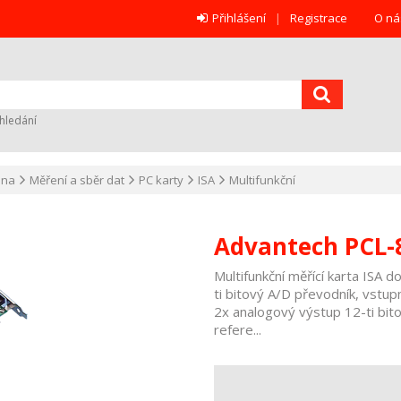
Přihlášení
Registrace
O ná
hledání
ana
Měření a sběr dat
PC karty
ISA
Multifunkční
Advantech PCL-
Multifunkční měřící karta ISA 
ti bitový A/D převodník, vstup
2x analogový výstup 12-ti bito
refere...