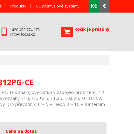
Kč
€
s
Produkty
FCC průmyslové systémy
Košík je prázdný
+420 472 774 173
info@fccps.cz
812PG-CE
do PC. 16x analogový vstup v zapojení proti zemi, 12-
ní rozsahy ±10, ±5, ±2.5, ±1.25, ±0.625, ±0.3125V,
vý D/A převodník, 0 ~ 5 V, nebo 0 ~ 10 V s interním
Cena na dotaz