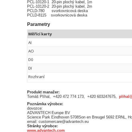
PCL-10120-1 20-pin plochý kabel, 1m
PCL-10120-2 20-pin plochý kabel, 2m
PCLD-780 svorkovnicová deska
PCLD-8115 svorkovnicová deska
Parametry
Měřící karty
AI
AO
D0
DI
Rozhraní
Produkt manažer:
Tomáš Plíhal, +420 472 774 173, +420 603247675,
plihal
Poznámka výrobce:
dovozce:
ADVANTECH Europe BV
Science Park Eindhoven 5708Son en Breugel 5692 ERNL, H
email: customercare@advantech.eu
Stránky výrobce:
www.advantech.com