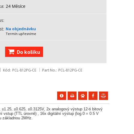
ka
24 Měsíce
us
st
Na objednávku
Termín upřesníme
Do košíku
Kód
PCL-812PG-CE
Part No.
PCL-812PG-CE
, ±1.25, ±0.625, ±0.3125V, 2x analogový výstup 12-ti bitový
vstup (TTL úrovně) , 16x digitální výstup (log.0 = 0.5 V
ou základnou 2MHz.