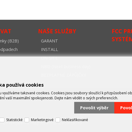
OVAT
NAŠE SLUŽBY
FCC P
SYSTÉ
nky (B2B)
GARANT
oodpadech
INSTALL
ON-SITE
NBD (Next business day)
BEZPLATNÉ ZÁPŮJČKY
ka používá cookies
využíváme takzvané cookies. Cookies jsou soubory sloužící k přizpůsobení o
tění vaší maximální spokojenosti. Dejte nám vědět o svých preferencích.
Povolit výběr
Povo
zastupující významné výrobce v oblasti průmyslové
Statistické
Marketingové
Neklasifikované
mným vývojářem a integrátorem se specializací na