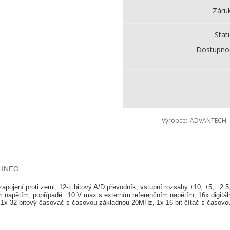
Záru
Stat
Dostupno
Výrobce
ADVANTECH
 INFO
apojení proti zemi, 12-ti bitový A/D převodník, vstupní rozsahy ±10, ±5, ±2.5
 napětím, popřípadě ±10 V max.s externím referenčním napětím, 16x digitální 
. 1x 32 bitový časovač s časovou základnou 20MHz, 1x 16-bit čítač s časov