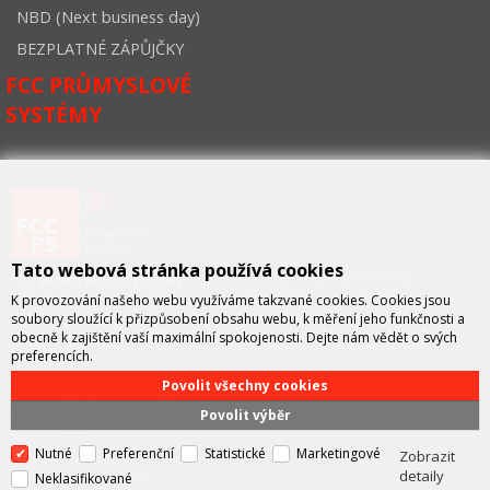
NBD (Next business day)
BEZPLATNÉ ZÁPŮJČKY
FCC PRŮMYSLOVÉ
SYSTÉMY
Tato webová stránka používá cookies
FCC průmyslové systémy
je technicko – obchodní společností,
zastupující významné výrobce v oblasti průmyslové automatizace a
K provozování našeho webu využíváme takzvané cookies. Cookies jsou
telekomunikační techniky. Společnost je též významným vývojářem a
soubory sloužící k přizpůsobení obsahu webu, k měření jeho funkčnosti a
integrátorem se specializací na systémy strojového vidění a pokročilé
obecně k zajištění vaší maximální spokojenosti. Dejte nám vědět o svých
robotiky.
preferencích.
KONTAKT
Povolit všechny cookies
FCC průmyslové systémy s.r.o.
Povolit výběr
U Výstaviště 138/3, Holešovice
170 00 Praha 7
Nutné
Preferenční
Statistické
Marketingové
Zobrazit
Email: info@fccps.cz
detaily
Tel.: +420 472 774 173
Neklasifikované