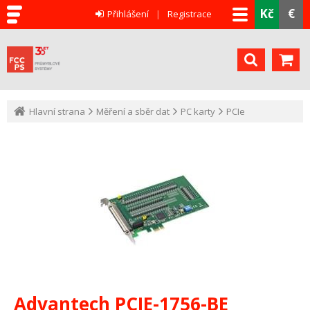
Kč
€
Přihlášení
Registrace
Hlavní strana
Měření a sběr dat
PC karty
PCIe
Advantech PCIE-1756-BE