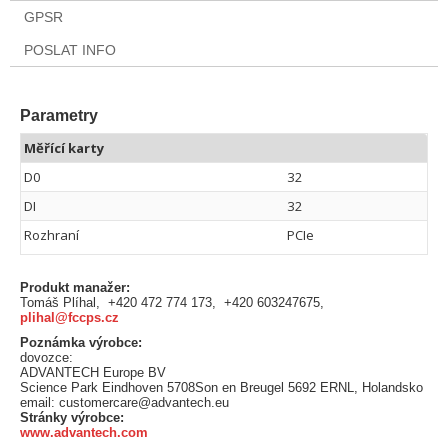
GPSR
POSLAT INFO
Parametry
Měřící karty
D0
32
DI
32
Rozhraní
PCIe
Produkt manažer:
Tomáš Plíhal, +420 472 774 173, +420 603247675,
plihal@fccps.cz
Poznámka výrobce:
dovozce:
ADVANTECH Europe BV
Science Park Eindhoven 5708Son en Breugel 5692 ERNL, Holandsko
email: customercare@advantech.eu
Stránky výrobce:
www.advantech.com