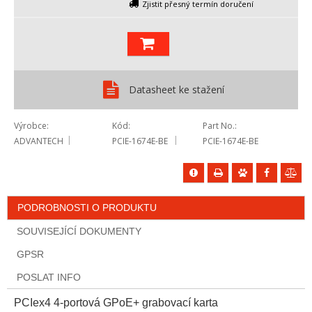
Zjistit přesný termín doručení
Datasheet ke stažení
Výrobce
Kód
Part No.
ADVANTECH
PCIE-1674E-BE
PCIE-1674E-BE
PODROBNOSTI O PRODUKTU
SOUVISEJÍCÍ DOKUMENTY
GPSR
POSLAT INFO
PCIex4 4-portová GPoE+ grabovací karta