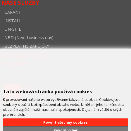
NAŠE SLUŽBY
GARANT
INSTALL
ON-SITE
NBD (Next business day)
BEZPLATNÉ ZÁPŮJČKY
FCC PRŮMYSLOVÉ
SYSTÉMY
Tato webová stránka používá cookies
K provozování našeho webu využíváme takzvané cookies. Cookies jsou
soubory sloužící k přizpůsobení obsahu webu, k měření jeho funkčnosti a
FCC průmyslové systémy
je technicko – obchodní společností,
obecně k zajištění vaší maximální spokojenosti. Dejte nám vědět o svých
zastupující významné výrobce v oblasti průmyslové automatizace a
preferencích.
telekomunikační techniky. Společnost je též významným vývojářem a
integrátorem se specializací na systémy strojového vidění a pokročilé
Povolit všechny cookies
robotiky.
Povolit výběr