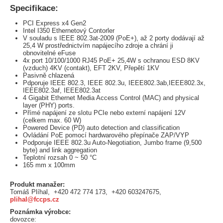
Specifikace:
PCI Express x4 Gen2
Intel I350 Ethernetový Contorler
V souladu s IEEE 802.3at-2009 (PoE+), až 2 porty dodávají až
25,4 W prostřednictvím napájecího zdroje a chrání ji
obnovitelné eFuse
4x port 10/100/1000 RJ45 PoE+ 25,4W s ochranou ESD 8KV
(vzduch) 4KV (contakt), EFT 2KV, Přepětí 1KV
Pasivně chlazená
Pdporuje IEEE 802.3, IEEE 802.3u, IEEE802.3ab,IEEE802.3x,
IEEE802.3af, IEEE802.3at
4 Gigabit Ethernet Media Access Control (MAC) and physical
layer (PHY) ports.
Přímé napájení ze slotu PCIe nebo externí napájení 12V
(celkem max. 60 W)
Powered Device (PD) auto detection and classification
Ovládání PoE pomocí hardwarového přepínače ZAP/VYP
Podporuje IEEE 802.3u Auto-Negotiation, Jumbo frame (9,500
byte) and link aggregation
Teplotní rozsah 0 ~ 50 °C
165 mm x 100mm
Produkt manažer:
Tomáš Plíhal, +420 472 774 173, +420 603247675,
plihal@fccps.cz
Poznámka výrobce:
dovozce: