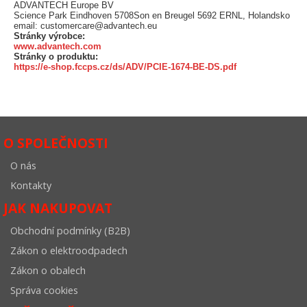
ADVANTECH Europe BV
Science Park Eindhoven 5708Son en Breugel 5692 ERNL, Holandsko
email: customercare@advantech.eu
Stránky výrobce:
www.advantech.com
Stránky o produktu:
https://e-shop.fccps.cz/ds/ADV/PCIE-1674-BE-DS.pdf
O SPOLEČNOSTI
O nás
Kontakty
JAK NAKUPOVAT
Obchodní podmínky (B2B)
Zákon o elektroodpadech
Zákon o obalech
Správa cookies