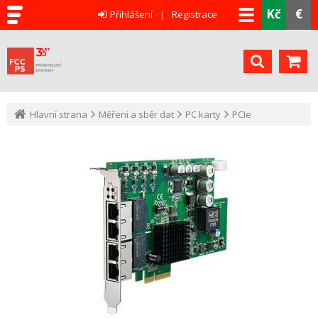
Kč
€
Přihlášení
Registrace
Hlavní strana
Měření a sběr dat
PC karty
PCIe