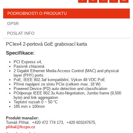
PODROBNOSTI O PRODUKTU
GPSR
POSLAT INFO
PCIex4 2-portová GoE grabovací karta
Specifikace:
PCI Express x4,
Pasivně chlazená
2 Gigabit Ethernet Media Access Control (MAC) and physical
layer (PHY) ports.
PoE, IEEE 802.3af kompatibilní, Výkon 48 VDC PoE
Přímé napájení ze slotu PCIe (celkem max. 18 W)
Powered Device (PD) auto detection and classification
POdporuje IEEE 802.3u Auto-Negotiation, Jumbo frame (9,500
byte) and link aggregation
Teplotní rozsah 0 ~ 50 °C
185 mm x 100mm
Produkt manažer:
Tomáš Plíhal, +420 472 774 173, +420 603247675,
plihal@fccps.cz