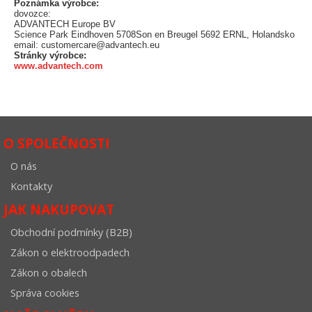
Poznámka výrobce:
dovozce:
ADVANTECH Europe BV
Science Park Eindhoven 5708Son en Breugel 5692 ERNL, Holandsko
email: customercare@advantech.eu
Stránky výrobce:
www.advantech.com
O SPOLEČNOSTI
O nás
Kontakty
JAK NAKUPOVAT
Obchodní podmínky (B2B)
Zákon o elektroodpadech
Zákon o obalech
Správa cookies