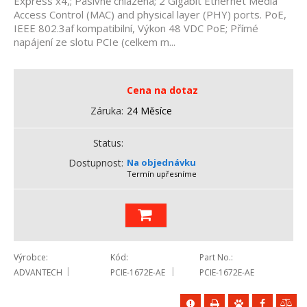
Express x4,; Pasivně chlazená; 2 Gigabit Ethernet Media
Access Control (MAC) and physical layer (PHY) ports. PoE,
IEEE 802.3af kompatibilní, Výkon 48 VDC PoE; Přímé
napájení ze slotu PCIe (celkem m...
Cena na dotaz
Záruka
24 Měsíce
Status
Dostupnost
Na objednávku
Termín upřesníme
Výrobce
Kód
Part No.
ADVANTECH
PCIE-1672E-AE
PCIE-1672E-AE