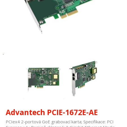
Advantech PCIE-1672E-AE
PCIex4 2-portová GoE grabovací karta; Specifikace: PCI