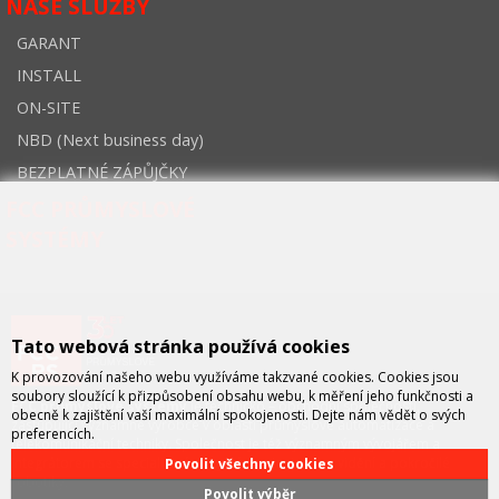
NAŠE SLUŽBY
GARANT
INSTALL
ON-SITE
NBD (Next business day)
BEZPLATNÉ ZÁPŮJČKY
FCC PRŮMYSLOVÉ
SYSTÉMY
Tato webová stránka používá cookies
K provozování našeho webu využíváme takzvané cookies. Cookies jsou
soubory sloužící k přizpůsobení obsahu webu, k měření jeho funkčnosti a
FCC průmyslové systémy
je technicko – obchodní společností,
obecně k zajištění vaší maximální spokojenosti. Dejte nám vědět o svých
zastupující významné výrobce v oblasti průmyslové automatizace a
preferencích.
telekomunikační techniky. Společnost je též významným vývojářem a
integrátorem se specializací na systémy strojového vidění a pokročilé
Povolit všechny cookies
robotiky.
Povolit výběr