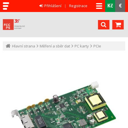
Kč
€
Přihlášení
Registrace
Hlavní strana
Měření a sběr dat
PC karty
PCIe