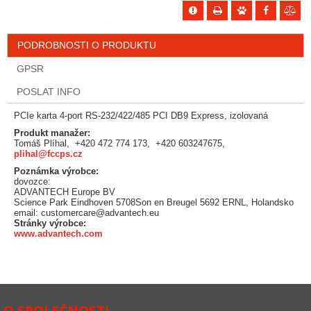
PODROBNOSTI O PRODUKTU
GPSR
POSLAT INFO
PCIe karta 4-port RS-232/422/485 PCI DB9 Express, izolovaná
Produkt manažer:
Tomáš Plíhal, +420 472 774 173, +420 603247675,
plihal@fccps.cz
Poznámka výrobce:
dovozce:
ADVANTECH Europe BV
Science Park Eindhoven 5708Son en Breugel 5692 ERNL, Holandsko
email: customercare@advantech.eu
Stránky výrobce:
www.advantech.com
O SPOLEČNOSTI