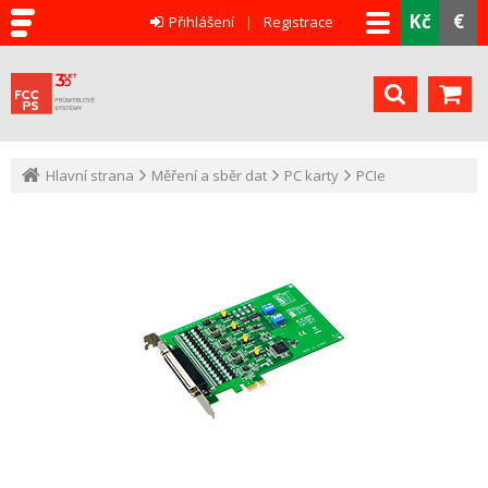
Kč
€
Přihlášení
Registrace
Hlavní strana
Měření a sběr dat
PC karty
PCIe