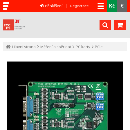
Kč
€
Přihlášení
Registrace
Hlavní strana
Měření a sběr dat
PC karty
PCIe