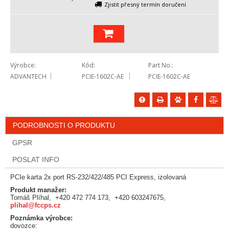
Zjistit přesný termín doručení
Výrobce
Kód
Part No.
ADVANTECH
PCIE-1602C-AE
PCIE-1602C-AE
PODROBNOSTI O PRODUKTU
GPSR
POSLAT INFO
PCIe karta 2x port RS-232/422/485 PCI Express, izolovaná
Produkt manažer:
Tomáš Plíhal, +420 472 774 173, +420 603247675,
plihal@fccps.cz
Poznámka výrobce:
dovozce: