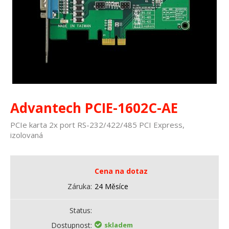
Advantech PCIE-1602C-AE
PCIe karta 2x port RS-232/422/485 PCI Express,
izolovaná
Cena na dotaz
Záruka
24 Měsíce
Status
Dostupnost
skladem