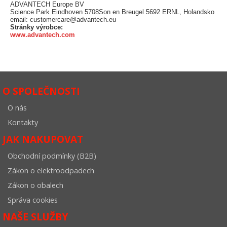
ADVANTECH Europe BV
Science Park Eindhoven 5708Son en Breugel 5692 ERNL, Holandsko
email: customercare@advantech.eu
Stránky výrobce:
www.advantech.com
O SPOLEČNOSTI
O nás
Kontakty
JAK NAKUPOVAT
Obchodní podmínky (B2B)
Zákon o elektroodpadech
Zákon o obalech
Správa cookies
NAŠE SLUŽBY