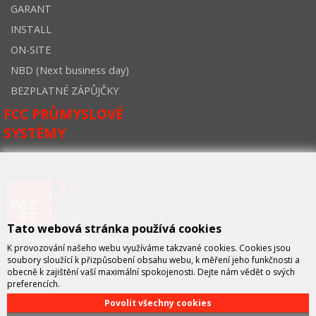
GARANT
INSTALL
ON-SITE
NBD (Next business day)
BEZPLATNÉ ZÁPŮJČKY
FCC PRŮMYSLOVÉ
SYSTÉMY
Tato webová stránka používá cookies
FCC průmyslové systémy
je technicko – obchodní společností,
K provozování našeho webu využíváme takzvané cookies. Cookies jsou
zastupující významné výrobce v oblasti průmyslové automatizace a
soubory sloužící k přizpůsobení obsahu webu, k měření jeho funkčnosti a
telekomunikační techniky. Společnost je též významným vývojářem a
obecně k zajištění vaší maximální spokojenosti. Dejte nám vědět o svých
integrátorem se specializací na systémy strojového vidění a pokročilé
preferencích.
robotiky.
KONTAKT
Povolit všechny cookies
FCC průmyslové systémy s.r.o.