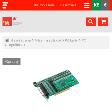
Kč
€
Přihlášení
Registrace
Hlavní strana
Měření a sběr dat
PC karty
PCI
Digitální I/O
Výprodej