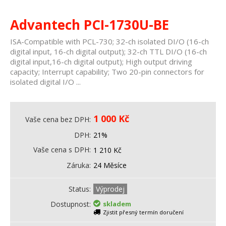
Advantech PCI-1730U-BE
ISA-Compatible with PCL-730; 32-ch isolated DI/O (16-ch
digital input, 16-ch digital output); 32-ch TTL DI/O (16-ch
digital input,16-ch digital output); High output driving
capacity; Interrupt capability; Two 20-pin connectors for
isolated digital I/O ...
1 000
Kč
Vaše cena bez DPH
DPH
21%
Vaše cena s DPH
1 210
Kč
Záruka
24 Měsíce
Status
Výprodej
Dostupnost
skladem
Zjistit přesný termín doručení