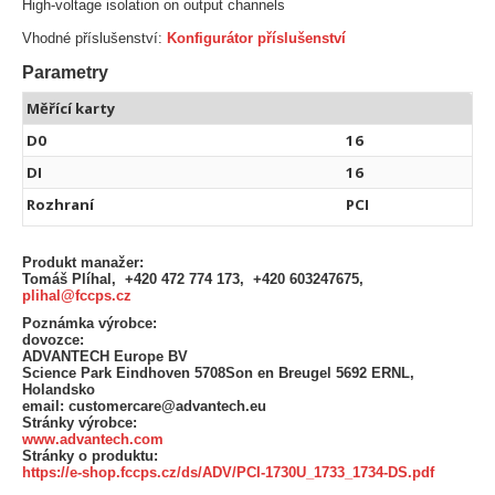
High-voltage isolation on output channels
Vhodné příslušenství:
Konfigurátor příslušenství
Parametry
Měřící karty
D0
16
DI
16
Rozhraní
PCI
Produkt manažer:
Tomáš Plíhal, +420 472 774 173, +420 603247675,
plihal@fccps.cz
Poznámka výrobce:
dovozce:
ADVANTECH Europe BV
Science Park Eindhoven 5708Son en Breugel 5692 ERNL,
Holandsko
email: customercare@advantech.eu
Stránky výrobce:
www.advantech.com
Stránky o produktu:
https://e-shop.fccps.cz/ds/ADV/PCI-1730U_1733_1734-DS.pdf