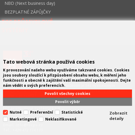
NBD (Next business day)
BEZPLATNÉ ZÁPŮJČKY
FCC PRŮMYSLOVÉ
SYSTÉMY
Tato webová stránka používá cookies
K provozování našeho webu využíváme takzvané cookies. Cookies
FCC průmyslové systémy
je technicko – obchodní společností,
jsou soubory sloužící k přizpůsobení obsahu webu, k měření jeho
zastupující významné výrobce v oblasti průmyslové automatizace
funkčnosti a obecně k zajištění vaší maximální spokojenosti. Dejte
a telekomunikační techniky. Společnost je též významným
nám vědět o svých preferencích.
vývojářem a integrátorem se specializací na systémy strojového
Povolit všechny cookies
vidění a pokročilé robotiky.
Povolit výběr
KONTAKT
FCC průmyslové systémy s.r.o.
Nutné
Preferenční
Statistické
Zobrazit
U Výstaviště 138/3, Holešovice
170 00 Praha 7
detaily
Marketingové
Neklasifikované
Email: info@fccps.cz
Tel.: +420 472 774 173