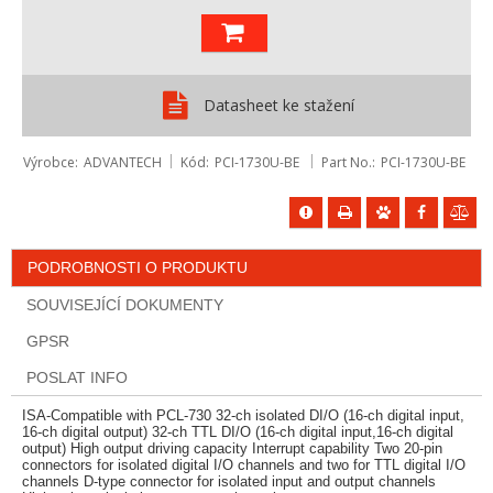
Datasheet ke stažení
Výrobce
ADVANTECH
Kód
PCI-1730U-BE
Part No.
PCI-1730U-BE
PODROBNOSTI O PRODUKTU
SOUVISEJÍCÍ DOKUMENTY
GPSR
POSLAT INFO
ISA-Compatible with PCL-730 32-ch isolated DI/O (16-ch digital input,
16-ch digital output) 32-ch TTL DI/O (16-ch digital input,16-ch digital
output) High output driving capacity Interrupt capability Two 20-pin
connectors for isolated digital I/O channels and two for TTL digital I/O
channels D-type connector for isolated input and output channels