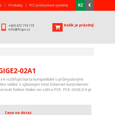
Kč
€
s
Produkty
FCC průmyslové systémy
Košík je prázdný
+420 472 774 173
info@fccps.cz
GIGE2-02A1
4 rozšiřující karta kompatibilní s průmyslovými
ého vidění. S výkonným Intel Ethernet kontrolerem
rovat funkce Wake-on-LAN a PXE. PCE-GIGE2/4 je
Cena na dotaz