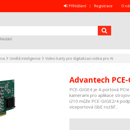
Přihlášení
Registrace
O ná
hledání
ana
Umělá inteligence
Video karty pro digitalizaci videa pro AI
Advantech PCE-
PCE-GIGE4 je 4-portová PCIe x
kamerami pro aplikace strojov
i210 může PCE-GIGE2/4 podpo
víceportová GbE rozšiř...