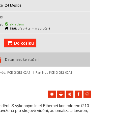
ka
24 Měsíce
us
st
skladem
Zjistit přesný termín doručení
Do košíku
Datasheet ke stažení
Kód
PCE-GIGE2-02A1
Part No.
PCE-GIGE2-02A1
idění. S výkonným Intel Ethernet kontrolerem i210
žená pro strojové vidění, automatizaci továren,