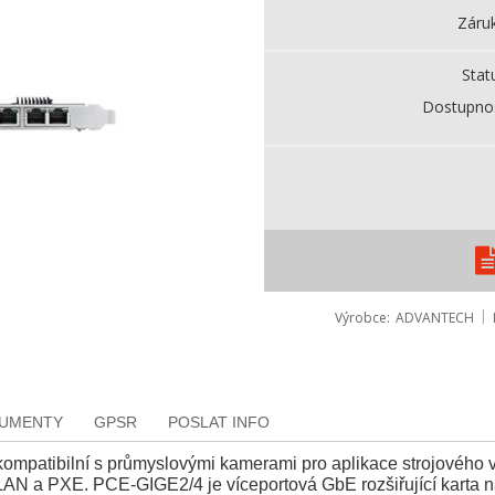
Záru
Stat
Dostupno
Výrobce
ADVANTECH
KUMENTY
GPSR
POSLAT INFO
kompatibilní s průmyslovými kamerami pro aplikace strojového v
a PXE. PCE-GIGE2/4 je víceportová GbE rozšiřující karta navr