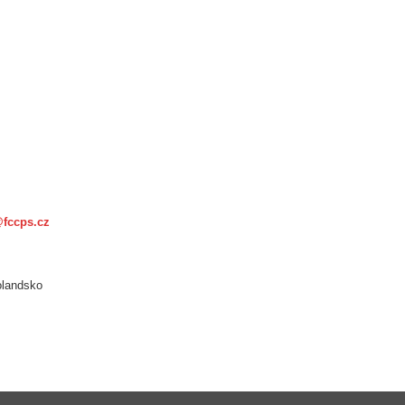
@fccps.cz
olandsko