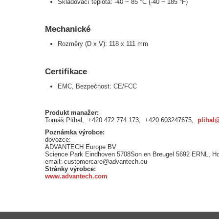
Skladovací teplota: -40 ~ 85 °C (-40 ~ 185 °F)
Mechanické
Rozměry (D x V): 118 x 111 mm
Certifikace
EMC, Bezpečnost: CE/FCC
Produkt manažer:
Tomáš Plíhal, +420 472 774 173, +420 603247675,
plihal
Poznámka výrobce:
dovozce:
ADVANTECH Europe BV
Science Park Eindhoven 5708Son en Breugel 5692 ERNL, H
email: customercare@advantech.eu
Stránky výrobce:
www.advantech.com