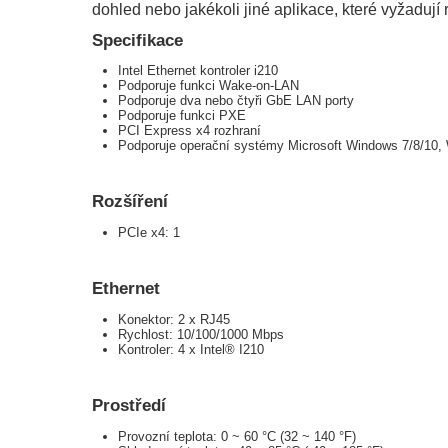
dohled nebo jakékoli jiné aplikace, které vyžadují r
Specifikace
Intel Ethernet kontroler i210
Podporuje funkci Wake-on-LAN
Podporuje dva nebo čtyři GbE LAN porty
Podporuje funkci PXE
PCI Express x4 rozhraní
Podporuje operační systémy Microsoft Windows 7/8/10,
Rozšíření
PCIe x4: 1
Ethernet
Konektor: 2 x RJ45
Rychlost: 10/100/1000 Mbps
Kontroler: 4 x Intel® I210
Prostředí
Provozní teplota: 0 ~ 60 °C (32 ~ 140 °F)