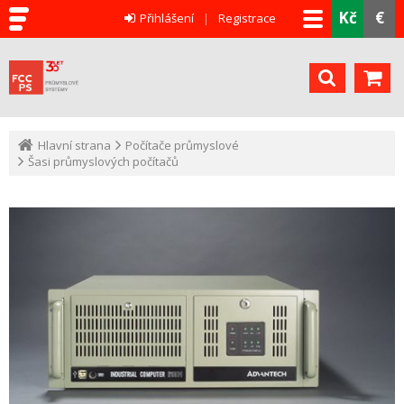
Kč
€
Přihlášení
Registrace
Hlavní strana
Počítače průmyslové
Šasi průmyslových počítačů