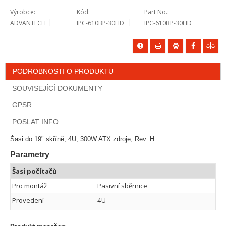
Výrobce
Kód
Part No.
ADVANTECH
IPC-610BP-30HD
IPC-610BP-30HD
PODROBNOSTI O PRODUKTU
SOUVISEJÍCÍ DOKUMENTY
GPSR
POSLAT INFO
Šasi do 19" skříně, 4U, 300W ATX zdroje, Rev. H
Parametry
Šasi počítačů
Pro montáž
Pasivní sběrnice
Provedení
4U