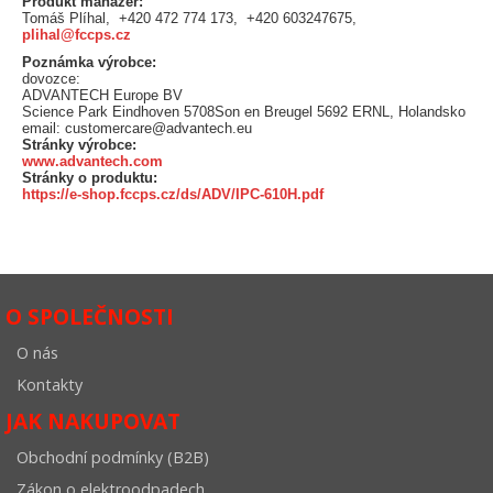
Produkt manažer:
Tomáš Plíhal, +420 472 774 173, +420 603247675,
plihal@fccps.cz
Poznámka výrobce:
dovozce:
ADVANTECH Europe BV
Science Park Eindhoven 5708Son en Breugel 5692 ERNL, Holandsko
email: customercare@advantech.eu
Stránky výrobce:
www.advantech.com
Stránky o produktu:
https://e-shop.fccps.cz/ds/ADV/IPC-610H.pdf
O SPOLEČNOSTI
O nás
Kontakty
JAK NAKUPOVAT
Obchodní podmínky (B2B)
Zákon o elektroodpadech