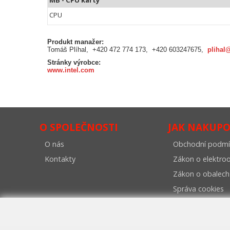
MB - CPU karty
CPU
Produkt manažer:
Tomáš Plíhal, +420 472 774 173, +420 603247675,
plihal
Stránky výrobce:
www.intel.com
O SPOLEČNOSTI
JAK NAKUP
O nás
Obchodní podmí
Kontakty
Zákon o elektr
Zákon o obalech
Správa cookies