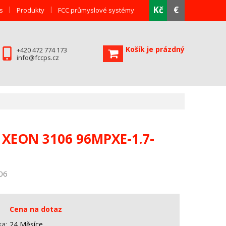
Kč
€
s
Produkty
FCC průmyslové systémy
Košík je prázdný
+420 472 774 173
info@fccps.cz
 XEON 3106 96MPXE-1.7-
06
Cena na dotaz
ka
24 Měsíce