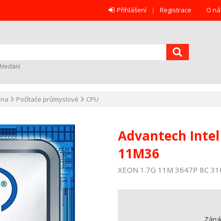
Přihlášení
Registrace
O ná
hledání
ana
Počítače průmyslové
CPU
Advantech Intel
11M36
XEON 1.7G 11M 3647P 8C 31
Záru