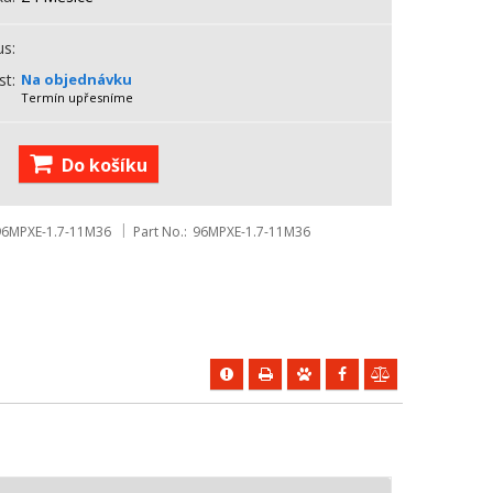
us
st
Na objednávku
Termín upřesníme
Do košíku
96MPXE-1.7-11M36
Part No.
96MPXE-1.7-11M36