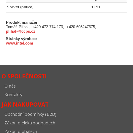
Socket (patice)
1151
Produkt manažer:
Tomáš Plíhal, +420 472 774 173, +420 603247675,
plihal@fccps.cz
Stránky výrobce:
www.intel.com
O SPOLEČNOSTI
O nás
Kontakty
JAK NAKUPOVAT
Obchodní podmínky (B2B)
Zákon o elektroodpadech
Zákon o obalech