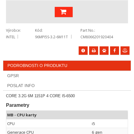
Výrobce
Kód
Part No.
INTEL
96MPI5S-3.2-6M11T
CM8066201920404
PODROBNOSTI O PRODUKTU
GPSR
POSLAT INFO
CORE 3.2G 6M 1151P 4 CORE I5-6500
Parametry
MB - CPU karty
CPU
i5
Generace CPU
6 gen