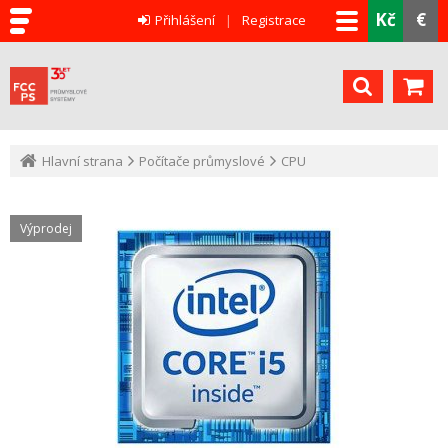
Kč
€
Přihlášení
Registrace
Hlavní strana
Počítače průmyslové
CPU
Výprodej