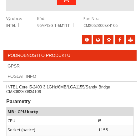
Výrobce
Kód
Part No.
INTEL
96MPI5-3.1-6M11T
CM8062300834106
PODROBNOSTI O PRODUKTU
GPSR
POSLAT INFO
INTEL Core i5-2400 3.1GHz/6MB/LGA1155/Sandy Bridge
CM8062300834106
Parametry
MB - CPU karty
CPU
i5
Socket (patice)
1155