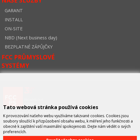
NAŠE SLUŽBY
GARANT
INSTALL
ON-SITE
NBD (Next business day)
BEZPLATNÉ ZÁPŮJČKY
FCC PRŮMYSLOVÉ
SYSTÉMY
Tato webová stránka používá cookies
FCC průmyslové systémy
je technicko – obchodní společností,
K provozování našeho webu využíváme takzvané cookies. Cookies jsou
zastupující významné výrobce v oblasti průmyslové automatizace a
soubory sloužící k přizpůsobení obsahu webu, k měření jeho funkčnosti a
telekomunikační techniky. Společnost je též významným vývojářem a
obecně k zajištění vaší maximální spokojenosti. Dejte nám vědět o svých
integrátorem se specializací na systémy strojového vidění a pokročilé
preferencích.
robotiky.