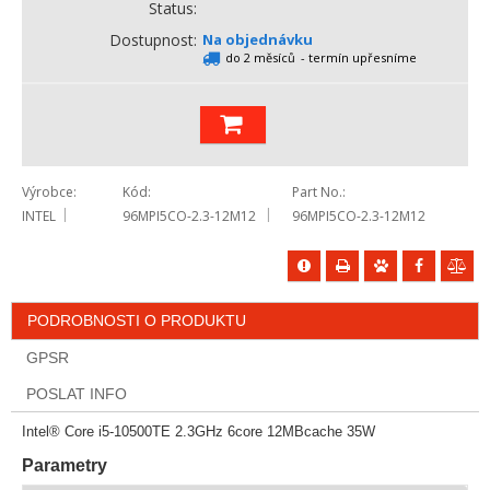
Status
Dostupnost
Na objednávku
do 2 měsíců
- termín upřesníme
Výrobce
Kód
Part No.
INTEL
96MPI5CO-2.3-12M12
96MPI5CO-2.3-12M12
PODROBNOSTI O PRODUKTU
GPSR
POSLAT INFO
Intel® Core i5-10500TE 2.3GHz 6core 12MBcache 35W
Parametry