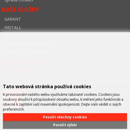
NAŠE SLUŽBY
GARANT
INSTALL
ON-SITE
NBD (Next business day)
BEZPLATNÉ ZÁPŮJČKY
FCC PRŮMYSLOVÉ
SYSTÉMY
Tato webová stránka používá cookies
K provozování našeho webu využíváme takzvané cookies. Cookies jsou
soubory sloužící k přizpůsobení obsahu webu, k měření jeho funkčnosti a
obecně k zajištění vaší maximální spokojenosti. Dejte nám vědět o svých
preferencích.
FCC průmyslové systémy
je technicko – obchodní společností,
Povolit všechny cookies
zastupující významné výrobce v oblasti průmyslové automatizace a
telekomunikační techniky. Společnost je též významným vývojářem a
Povolit výběr
integrátorem se specializací na systémy strojového vidění a pokročilé