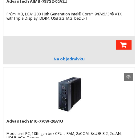
Advantech AIMB-787G2-00A2U
Prům. MB, LGA1200 10th Generation Intel® Core™i9/i7/i5/i3/® ATX
withTriple Display, DDR4, USB 3.2, M.2, bez LPT
Na objednávku
Advantech MIC-770W-20A1U
Modularní PC, 10th gen bez CPU a RAM, 2xCOM, 8xUSB 3.2, 2xLAN,
HDMI, VGA, Taiwan