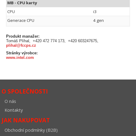
MB - CPU karty
CPU
i3
Generace CPU
4 gen
Produkt manažer:
Tomáš Plíhal, +420 472 774 173, +420 603247675,
plihal@fccps.cz
Stránky výrobce:
www.intel.com
O SPOLEČNOSTI
O nás
Kontakty
JAK NAKUPOVAT
Obchodní podmínky (B2B)