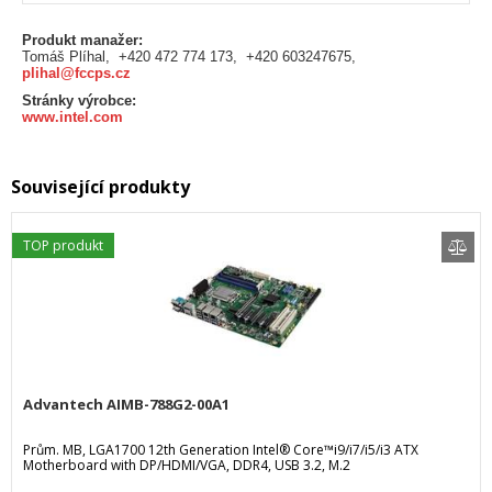
Produkt manažer:
Tomáš Plíhal, +420 472 774 173, +420 603247675,
plihal@fccps.cz
Stránky výrobce:
www.intel.com
Související produkty
TOP produkt
Advantech AIMB-788G2-00A1
Prům. MB, LGA1700 12th Generation Intel® Core™i9/i7/i5/i3 ATX
Motherboard with DP/HDMI/VGA, DDR4, USB 3.2, M.2