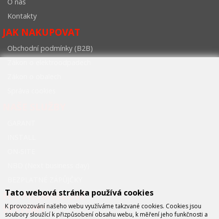
O nás
Kontakty
JAK NAKUPOVAT
Obchodní podmínky (B2B)
Zákon o elektroodpadech
Zákon o obalech
Správa cookies
NAŠE SLUŽBY
GARANT
INSTALL
ON-SITE
NBD (Next business day)
BEZPLATNÉ ZÁPŮJČKY
Tato webová stránka používá cookies
FCC PRŮMYSLOVÉ
K provozování našeho webu využíváme takzvané cookies. Cookies jsou
SYSTÉMY
soubory sloužící k přizpůsobení obsahu webu, k měření jeho funkčnosti a