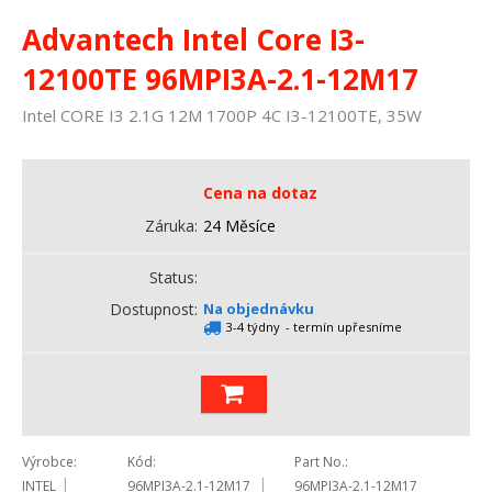
Advantech Intel Core I3-
12100TE 96MPI3A-2.1-12M17
Intel CORE I3 2.1G 12M 1700P 4C I3-12100TE, 35W
Cena na dotaz
Záruka
24 Měsíce
Status
Dostupnost
Na objednávku
3-4 týdny
- termín upřesníme
Výrobce
Kód
Part No.
INTEL
96MPI3A-2.1-12M17
96MPI3A-2.1-12M17