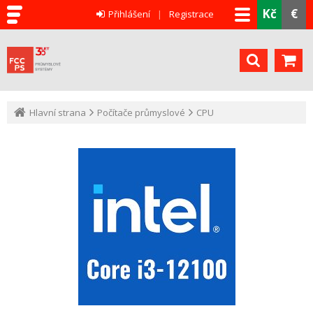
Kč
€
Přihlášení
Registrace
Hlavní strana
Počítače průmyslové
CPU