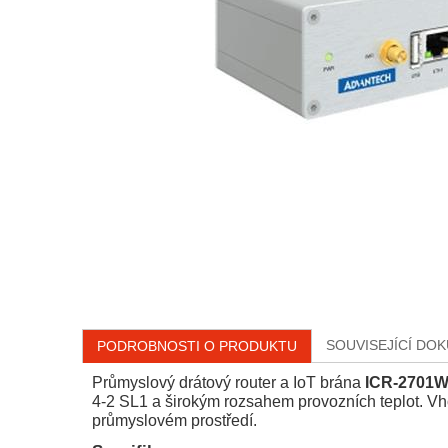
SOUVISEJÍCÍ DO
PODROBNOSTI O PRODUKTU
Průmyslový drátový router a IoT brána
ICR-2701W
4-2 SL1 a širokým rozsahem provozních teplot. V
průmyslovém prostředí.