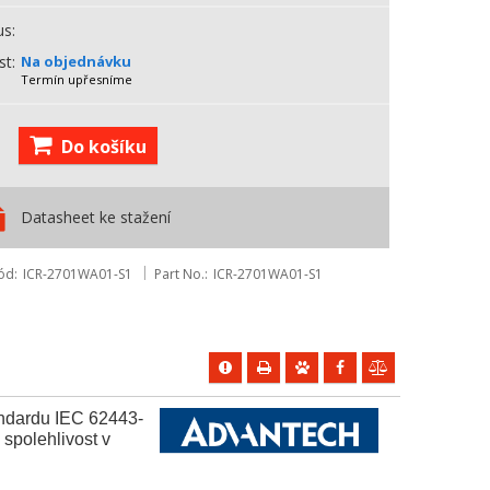
us
st
Na objednávku
Termín upřesníme
Do košíku
Datasheet ke stažení
ód
ICR-2701WA01-S1
Part No.
ICR-2701WA01-S1
ndardu IEC 62443-
spolehlivost v