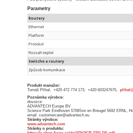
Parametry
Routery
Ethernet
Platform
Protokol
Rozsah teplot
Switche a routery
Způsob komunikace
Produkt manažer:
Tomáš Plíhal, +420 472 774 173, +420 603247675,
plihal
Poznámka výrobce:
dovozce:
ADVANTECH Europe BV
Science Park Eindhoven 5708Son en Breugel 5692 ERNL, H
email: customercare@advantech.eu
Stránky výrobce:
www.advantech.com
Stránky o produktu:
https://e-shop.fccps.cz/ds/ADV/ICR-2701-DS.pdf