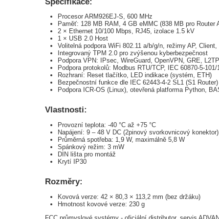
Specifikace:
Procesor ARM926EJ-S, 600 MHz
Paměť: 128 MB RAM, 4 GB eMMC (838 MB pro Router Ap
2 × Ethernet 10/100 Mbps, RJ45, izolace 1.5 kV
1 × USB 2.0 Host
Volitelná podpora WiFi 802.11 a/b/g/n, režimy AP, Client, 
Integrovaný TPM 2.0 pro zvýšenou kyberbezpečnost
Podpora VPN: IPsec, WireGuard, OpenVPN, GRE, L2T
Podpora protokolů: Modbus RTU/TCP, IEC 60870-5-10
Rozhraní: Reset tlačítko, LED indikace (systém, ETH)
Bezpečnostní funkce dle IEC 62443-4-2 SL1 (S1 Router)
Podpora ICR-OS (Linux), otevřená platforma Python, B
Vlastnosti:
Provozní teplota: -40 °C až +75 °C
Napájení: 9 – 48 V DC (2pinový svorkovnicový konektor)
Průměrná spotřeba: 1,9 W, maximálně 5,8 W
Spánkový režim: 3 mW
DIN lišta pro montáž
Krytí IP30
Rozměry:
Kovová verze: 42 × 80,3 × 113,2 mm (bez držáku)
Hmotnost kovové verze: 230 g
FCC průmyslové systémy - oficiální distributor, servis AD