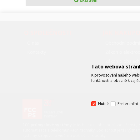
skladem
O SPOLEČNOSTI
JAK NAKUP
O nás
Obchodní podmí
Kontakty
Zákon o elektr
Zákon o obalech
Tato webová strán
Správa cookies
K provozování našeho webu 
funkčnosti a obecně k zajiš
Nutné
Preferenční
FCC průmyslové systémy
je technicko – obchodní společností, 
automatizace a telekomunikační techniky. Společnost je též význa
systémy strojového vidění a pokročilé robotiky.