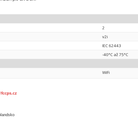
2
v2i
IEC 62443
-40°C až 75°C
WiFi
@fccps.cz
olandsko