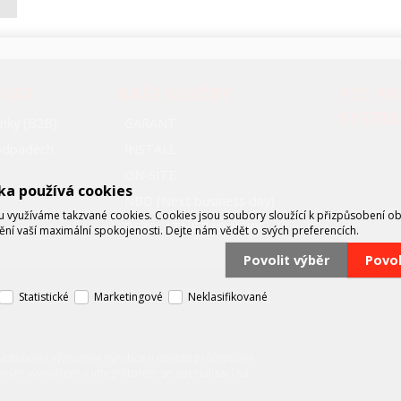
OVAT
NAŠE SLUŽBY
FCC P
SYSTÉ
nky (B2B)
GARANT
oodpadech
INSTALL
ON-SITE
ka používá cookies
NBD (Next business day)
využíváme takzvané cookies. Cookies jsou soubory sloužící k přizpůsobení o
BEZPLATNÉ ZÁPŮJČKY
tění vaší maximální spokojenosti. Dejte nám vědět o svých preferencích.
Povolit výběr
Povo
Statistické
Marketingové
Neklasifikované
zastupující významné výrobce v oblasti průmyslové
mným vývojářem a integrátorem se specializací na