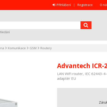
Přihlášení
Registrace
O ná
hledání
ana
Komunikace
GSM
Routery
Advantech ICR-
LAN WiFi router, IEC 62443-4-
adaptér EU
Záru