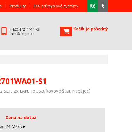
Kč
€
s
Produkty
FCC průmyslové systémy
Košík je prázdný
+420 472 774 173
info@fccps.cz
2701WA01-S1
2 SL1, 2x LAN, 1xUSB, kovové šasi, Napájecí
Cena na dotaz
ka
24 Měsíce