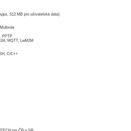
ps, 512 MB pro uživatelská data)
Multirole
P, PPTP
1/104, MQTT, LwM2M
ASH, C/C++
VANTECH pro ČR a SR.