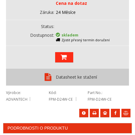
Cena na dotaz
Záruka
24 Měsíce
Status
Dostupnost
skladem
Zjistit přesný termín doručení
Datasheet ke stažení
Výrobce
Kód
Part No.
ADVANTECH
FPM-D24W-CE
FPM-D24W-CE
PODROBNOSTI O PRODUKTU