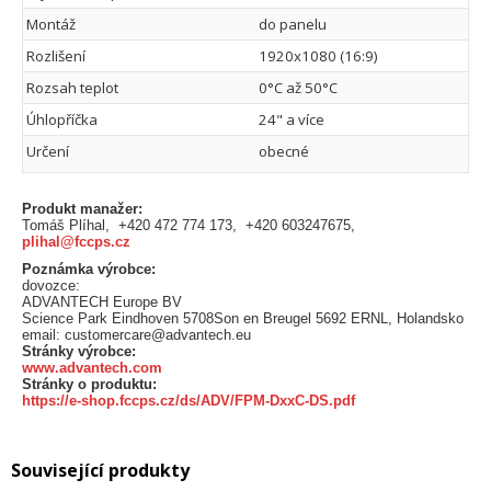
Montáž
do panelu
Rozlišení
1920x1080 (16:9)
Rozsah teplot
0°C až 50°C
Úhlopříčka
24" a více
Určení
obecné
Produkt manažer:
Tomáš Plíhal, +420 472 774 173, +420 603247675,
plihal@fccps.cz
Poznámka výrobce:
dovozce:
ADVANTECH Europe BV
Science Park Eindhoven 5708Son en Breugel 5692 ERNL, Holandsko
email: customercare@advantech.eu
Stránky výrobce:
www.advantech.com
Stránky o produktu:
https://e-shop.fccps.cz/ds/ADV/FPM-DxxC-DS.pdf
Související produkty