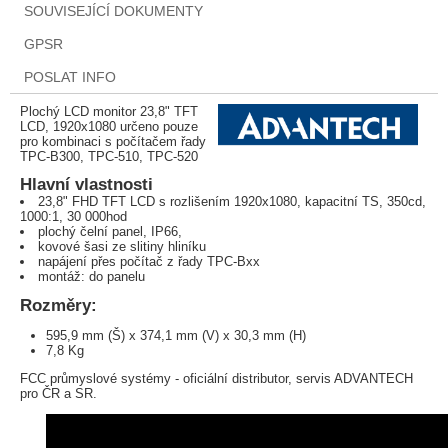
SOUVISEJÍCÍ DOKUMENTY
GPSR
POSLAT INFO
Plochý LCD monitor 23,8" TFT
LCD, 1920x1080 určeno pouze
pro kombinaci s počítačem řady
TPC-B300, TPC-510, TPC-520
Hlavní vlastnosti
23,8" FHD TFT LCD s rozlišením 1920x1080, kapacitní TS, 350cd,
1000:1, 30 000hod
plochý čelní panel, IP66,
kovové šasi ze slitiny hliníku
napájení přes počítač z řady TPC-Bxx
montáž: do panelu
Rozměry:
595,9 mm (Š) x 374,1 mm (V) x 30,3 mm (H)
7,8 Kg
FCC průmyslové systémy - oficiální distributor, servis ADVANTECH
pro ČR a SR.