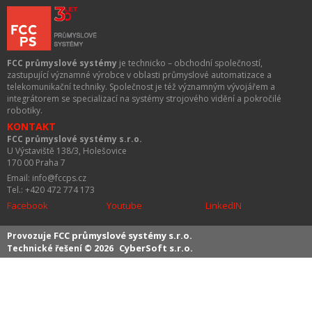
FCC průmyslové systémy
je technicko – obchodní společností,
zastupující významné výrobce v oblasti průmyslové automatizace a
telekomunikační techniky. Společnost je též významným vývojářem a
integrátorem se specializací na systémy strojového vidění a pokročilé
robotiky.
KONTAKT
FCC průmyslové systémy s.r.o.
U Výstaviště 138/3, Holešovice
170 00 Praha 7
Email: info@fccps.cz
Tel.: +420 472 774 173
Facebook
Youtube
LinkedIN
FCC průmyslové systémy s.r.o.
Provozuje
CyberSoft s.r.o.
Technické řešení © 2026