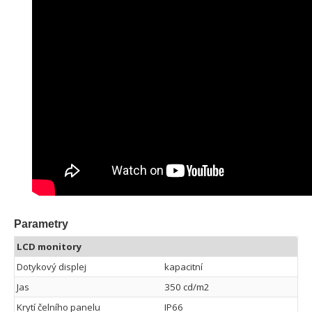
Parametry
LCD monitory
Dotykový displej
kapacitní
Jas
350 cd/m2
Krytí čelního panelu
IP66