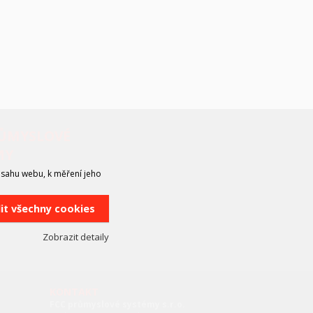
RŮMYSLOVÉ
MY
bsahu webu, k měření jeho
lit všechny cookies
Zobrazit detaily
KONTAKT
FCC průmyslové systémy s.r.o.