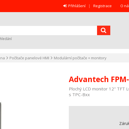
Přihlášení
Registrace
O ná
hledání
ana
Počítače panelové HMI
Modulární počítače + monitory
Advantech FPM
Plochý LCD monitor 12" TFT L
s TPC-Bxx
Záru