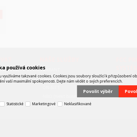
OVAT
NAŠE SLUŽBY
FCC P
SYSTÉ
ka používá cookies
nky (B2B)
GARANT
využíváme takzvané cookies. Cookies jsou soubory sloužící k přizpůsobení o
oodpadech
INSTALL
tění vaší maximální spokojenosti. Dejte nám vědět o svých preferencích.
ON-SITE
Povolit výběr
Povo
NBD (Next business day)
Statistické
Marketingové
Neklasifikované
BEZPLATNÉ ZÁPŮJČKY