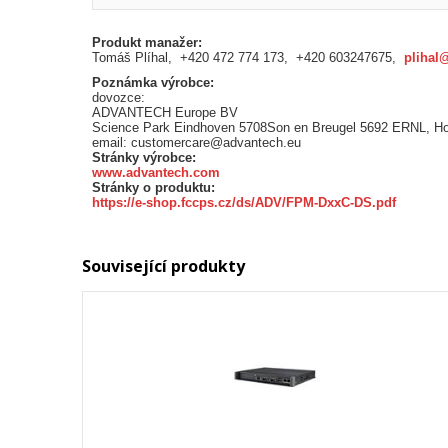
Produkt manažer:
Tomáš Plíhal, +420 472 774 173, +420 603247675,
plihal
Poznámka výrobce:
dovozce:
ADVANTECH Europe BV
Science Park Eindhoven 5708Son en Breugel 5692 ERNL, H
email: customercare@advantech.eu
Stránky výrobce:
www.advantech.com
Stránky o produktu:
https://e-shop.fccps.cz/ds/ADV/FPM-DxxC-DS.pdf
Související produkty