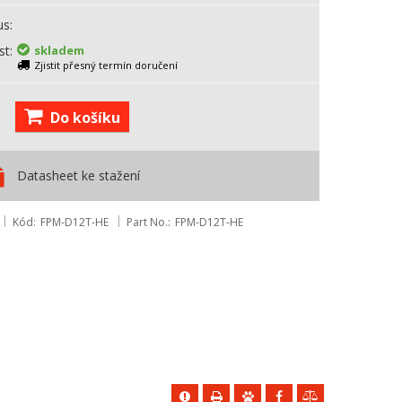
us
st
skladem
Zjistit přesný termín doručení
Do košíku
Datasheet ke stažení
Kód
FPM-D12T-HE
Part No.
FPM-D12T-HE