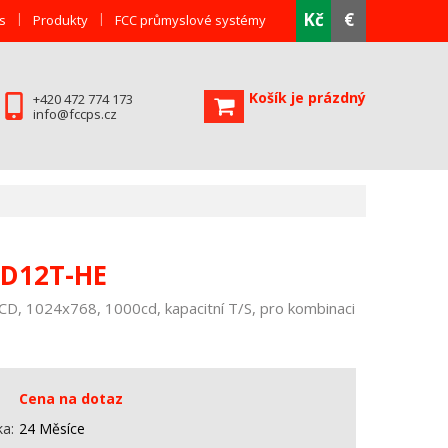
Kč
€
s
Produkty
FCC průmyslové systémy
Košík je prázdný
+420 472 774 173
info@fccps.cz
-D12T-HE
CD, 1024x768, 1000cd, kapacitní T/S, pro kombinaci
Cena na dotaz
ka
24 Měsíce