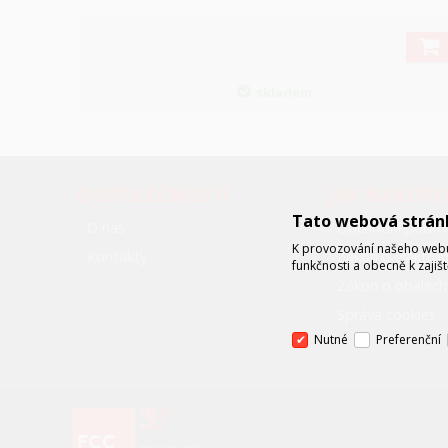
skladem
O SPOLEČNOSTI
JAK NAKUP
Tato webová strán
O nás
Obchodní podmí
K provozování našeho webu 
Kontakty
Zákon o elektr
funkčnosti a obecně k zajiš
Zákon o obalech
Správa cookies
Nutné
Preferenční