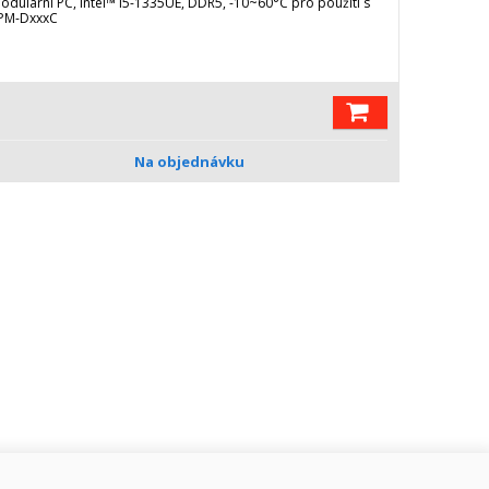
odulární PC, Intel™ i5-1335UE, DDR5, -10~60°C pro použití s
PM-DxxxC
Na objednávku