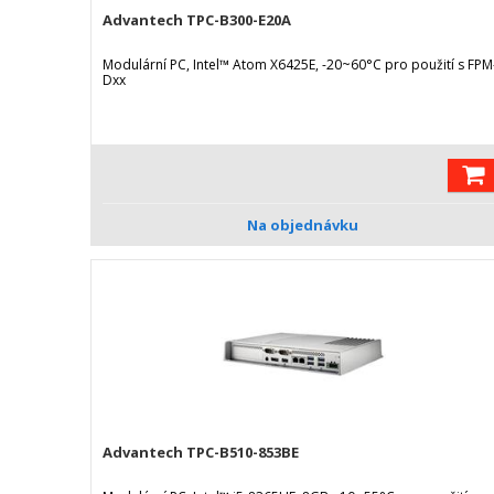
Advantech TPC-B300-E20A
Modulární PC, Intel™ Atom X6425E, -20~60°C pro použití s FPM
Dxx
Na objednávku
Advantech TPC-B510-853BE