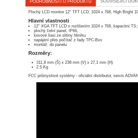
SOUVISEJÍCÍ DO
PODROBNOSTI O PRODUKTU
Plochý LCD monitor 12" TFT LCD, 1024 x 768, High Bright 
Hlavní vlastnosti
12" XGA TFT LCD s rozlišením 1024 x 768, kapacitní TS,
plochý čelní panel, IP66,
kovové šasi ze slitiny hliníku
napájení přes počítač z řady TPC-Bxx
montáž: do panelu
Rozměry:
311,8 mm (Š) x 238 mm (V) x 27,1 mm (H)
2.5 Kg
FCC průmyslové systémy - oficiální distributor, servis AD