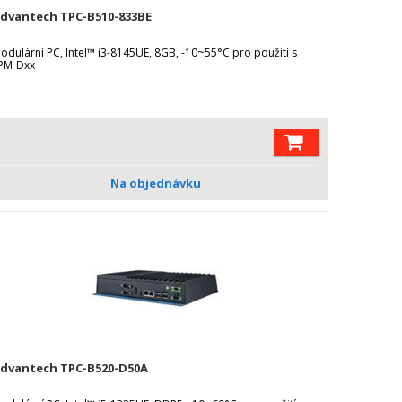
dvantech TPC-B510-833BE
odulární PC, Intel™ i3-8145UE, 8GB, -10~55°C pro použití s
PM-Dxx
Na objednávku
dvantech TPC-B520-D50A