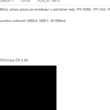
KUMENTY
GPSR
POSLAT INFO
1000cd, určeno pouze pro kombinaci s počítačem řady TPC-B300, TPC-510, 
vysokou svítivostí 1000cd, 1000:1, 50 000hod
VANTECH pro ČR a SR.