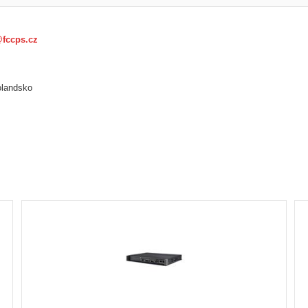
@fccps.cz
olandsko