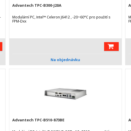
Advantech TPC-B300-J20A
A
-
Modulární PC, Intel™ Celeron J6412 , -20~60°C pro použití s
M
FPM-Dxx
F
Na objednávku
Advantech TPC-B510-873BE
A