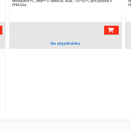
Modulární PC, Intel™ i7-8665UE, 8GB, -10~55°C pro použití s
M
FPM-Dxx
F
Na objednávku