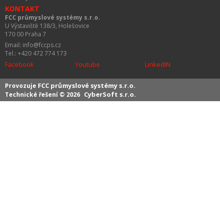
KONTAKT
FCC průmyslové systémy s.r.o.
U Výstaviště 138/3, Holešovice
170 00 Praha 7
Email: info@fccps.cz
Tel.: +420 472 774 173
Facebook
Youtube
LinkedIN
FCC průmyslové systémy s.r.o.
Provozuje
CyberSoft s.r.o.
Technické řešení © 2026