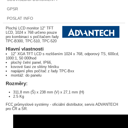
GPSR
POSLAT INFO
Plochý LCD monitor 12" TFT
LCD, 1024 x 768 určeno pouze
pro kombinaci s počítačem řady
TPC-B300, TPC-510, TPC-520
Hlavní vlastnosti
12" XGA TFT LCD s rozlišením 1024 x 768, odporový TS, 600cd,
1000:1, 50 000hod
plochý čelní panel, IP66,
kovové šasi ze slitiny hliníku
napájení přes počítač z řady TPC-Bxx
montáž: do panelu
Rozměry:
311,8 mm (Š) x 238 mm (V) x 27,1 mm (H)
2.5 Kg
FCC průmyslové systémy - oficiální distributor, servis ADVANTECH
pro ČR a SR.