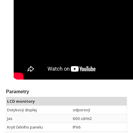
Parametry
LCD monitory
Dotykový displej
odporový
Jas
600 cd/m2
Krytí čelního panelu
IP66