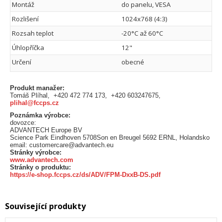
Montáž
do panelu, VESA
Rozlišení
1024x768 (4:3)
Rozsah teplot
-20°C až 60°C
Úhlopříčka
12"
Určení
obecné
Produkt manažer:
Tomáš Plíhal, +420 472 774 173, +420 603247675,
plihal@fccps.cz
Poznámka výrobce:
dovozce:
ADVANTECH Europe BV
Science Park Eindhoven 5708Son en Breugel 5692 ERNL, Holandsko
email: customercare@advantech.eu
Stránky výrobce:
www.advantech.com
Stránky o produktu:
https://e-shop.fccps.cz/ds/ADV/FPM-DxxB-DS.pdf
Související produkty