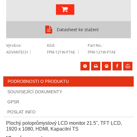
Datasheet ke stažení
Výrobce
Kód
Part No.
ADVANTECH
FPM-121W-P7AE
FPM-121W-P7AE
PODROBNOSTI O PRODUKTU
SOUVISEJÍCÍ DOKUMENTY
GPSR
POSLAT INFO
Plochý poloprůmyslový LCD monitor 21.5", TFT LCD,
1920 x 1080, HDMI, Kapacitní TS