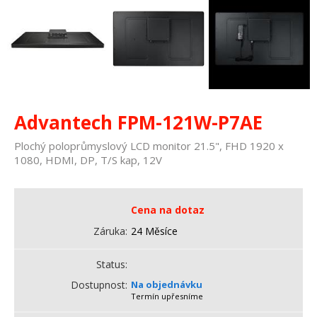
Advantech FPM-121W-P7AE
Plochý poloprůmyslový LCD monitor 21.5", FHD 1920 x
1080, HDMI, DP, T/S kap, 12V
Cena na dotaz
Záruka
24 Měsíce
Status
Dostupnost
Na objednávku
Termín upřesníme