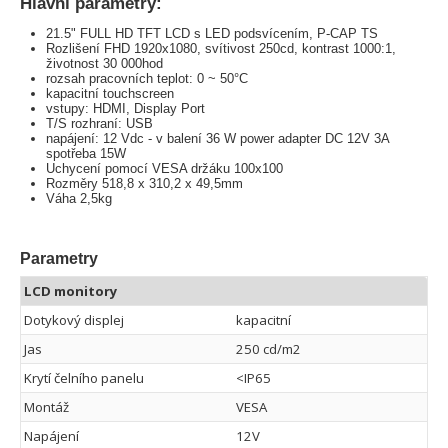
Hlavní parametry:
21.5" FULL HD TFT LCD s LED podsvícením, P-CAP TS
Rozlišení FHD 1920x1080, svítivost 250cd, kontrast 1000:1,
životnost 30 000hod
rozsah pracovních teplot: 0 ~ 50°C
kapacitní touchscreen
vstupy: HDMI, Display Port
T/S rozhraní: USB
napájení: 12 Vdc - v balení 36 W power adapter DC 12V 3A
spotřeba 15W
Uchycení pomocí VESA držáku 100x100
Rozměry 518,8 x 310,2 x 49,5mm
Váha 2,5kg
Parametry
LCD monitory
Dotykový displej
kapacitní
Jas
250 cd/m2
Krytí čelního panelu
<IP65
Montáž
VESA
Napájení
12V