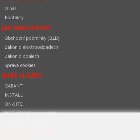
O nás
Kontakty
JAK NAKUPOVAT
Obchodní podmínky (B2B)
Zákon o elektroodpadech
Zákon o obalech
Správa cookies
NAŠE SLUŽBY
GARANT
INSTALL
ON-SITE
NBD (Next business day)
BEZPLATNÉ ZÁPŮJČKY
FCC PRŮMYSLOVÉ