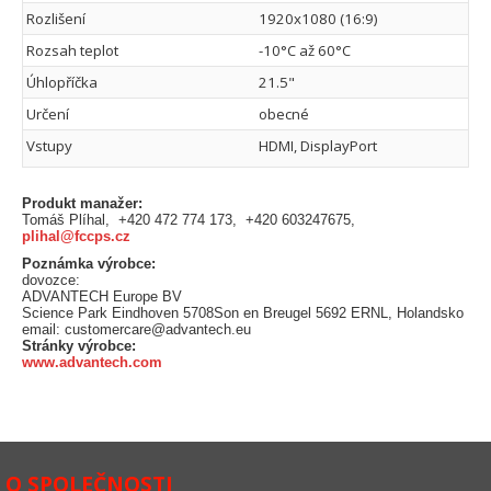
Rozlišení
1920x1080 (16:9)
Rozsah teplot
-10°C až 60°C
Úhlopříčka
21.5"
Určení
obecné
Vstupy
HDMI, DisplayPort
Produkt manažer:
Tomáš Plíhal, +420 472 774 173, +420 603247675,
plihal@fccps.cz
Poznámka výrobce:
dovozce:
ADVANTECH Europe BV
Science Park Eindhoven 5708Son en Breugel 5692 ERNL, Holandsko
email: customercare@advantech.eu
Stránky výrobce:
www.advantech.com
O SPOLEČNOSTI