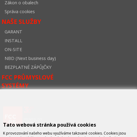
Zákon o obalech
Správa cookies
NAŠE SLUŽBY
GARANT
INSTALL
ON-SITE
NBD (Next business day)
BEZPLATNÉ ZÁPŮJČKY
FCC PRŮMYSLOVÉ
SYSTÉMY
Tato webová stránka používá cookies
FCC průmyslové systémy
je technicko – obchodní společností,
K provozování našeho webu využíváme takzvané cookies. Cookies jsou
zastupující významné výrobce v oblasti průmyslové automatizace a