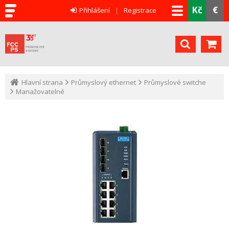
Kč
€
Přihlášení
Registrace
Hlavní strana
Průmyslový ethernet
Průmyslové switche
Manažovatelné