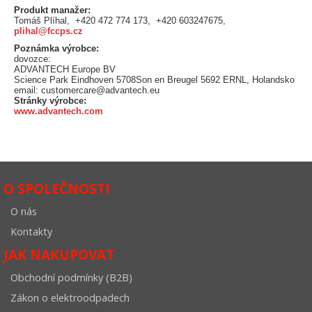
Produkt manažer:
Tomáš Plíhal, +420 472 774 173, +420 603247675,
plihal@fccps.cz
Poznámka výrobce:
dovozce:
ADVANTECH Europe BV
Science Park Eindhoven 5708Son en Breugel 5692 ERNL, Holandsko
email: customercare@advantech.eu
Stránky výrobce:
www.advantech.com
O SPOLEČNOSTI
O nás
Kontakty
JAK NAKUPOVAT
Obchodní podmínky (B2B)
Zákon o elektroodpadech