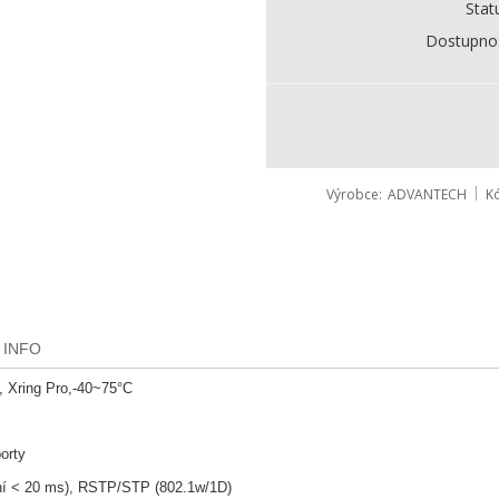
Stat
Dostupno
Výrobce
ADVANTECH
K
 INFO
, Xring Pro,-40~75°C
orty
ení < 20 ms), RSTP/STP (802.1w/1D)