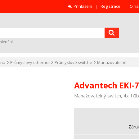
Přihlášení
Registrace
O ná
hledání
ana
Průmyslový ethernet
Průmyslové switche
Manažovatelné
Advantech EKI-7
Manažovatelný switch, 4x 1Gbi
Záru