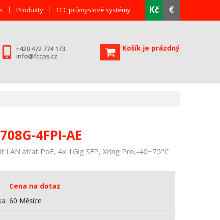
Kč
€
s
Produkty
FCC průmyslové systémy
Košík je prázdný
+420 472 774 173
info@fccps.cz
708G-4FPI-AE
t LAN af/at PoE, 4x 1Gig SFP, Xring Pro,-40~75°C
Cena na dotaz
ka
60 Měsíce