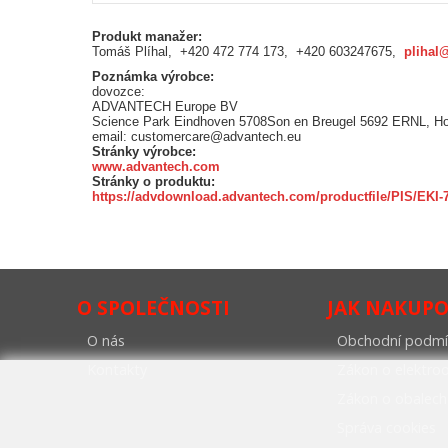
Produkt manažer:
Tomáš Plíhal, +420 472 774 173, +420 603247675,
plihal
Poznámka výrobce:
dovozce:
ADVANTECH Europe BV
Science Park Eindhoven 5708Son en Breugel 5692 ERNL, H
email: customercare@advantech.eu
Stránky výrobce:
www.advantech.com
Stránky o produktu:
https://advdownload.advantech.com/productfile/PIS/EKI-
O SPOLEČNOSTI
JAK NAKUP
O nás
Obchodní podmí
Kontakty
Zákon o elektr
Zákon o obalech
Správa cookies