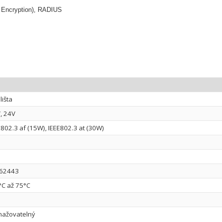
 Encryption), RADIUS
lišta
, 24V
E802.3 af (15W), IEEE802.3 at (30W)
 62443
°C až 75°C
ažovatelný