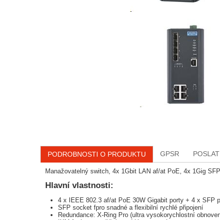
GPSR
POSLAT
PODROBNOSTI O PRODUKTU
Manažovatelný switch, 4x 1Gbit LAN af/at PoE, 4x 1Gig SFP
Hlavní vlastnosti:
4 x IEEE 802.3 af/at PoE 30W Gigabit porty + 4 x SFP p
SFP socket fpro snadné a flexibilní rychlé připojení
Redundance: X-Ring Pro (ultra vysokorychlostní obnov