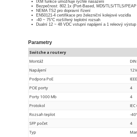
IXM funkce umožňuje rychlé nasazení
Bezpečnost: 802.1x (Port-Based, MD5/TLS/TTLS/PEAP
NEMA TS2 pro dopravní řízení
EN50121-4 certifikace pro železniční kolejové vozidla
-40 ~ 75°C rozšířený teplotní rozsah
Dualní 12 ~ 48 VDC vstupní napájení a 1 releový výstup
Parametry
Switche a routery
Montáž
DIN 
Napájení
12V
Podpora PoE
IEE
POE porty
4
Porty 1000 Mb
4
Protokol
IEC
Rozsah teplot
-40
SFP počet
4
Typ
Man