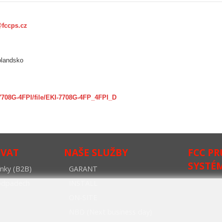
@fccps.cz
olandsko
7708G-4FPI/file/EKI-7708G-4FP_4FPI_D
OVAT
NAŠE SLUŽBY
FCC P
SYSTÉ
nky (B2B)
GARANT
oodpadech
INSTALL
ON-SITE
NBD (Next business day)