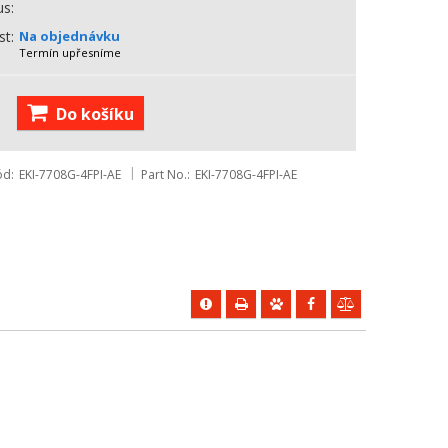
us
st
Na objednávku
Termín upřesníme
Do košíku
ód
EKI-7708G-4FPI-AE
Part No.
EKI-7708G-4FPI-AE