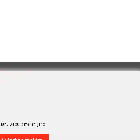
RŮMYSLOVÉ
MY
bsahu webu, k měření jeho
lit všechny cookies