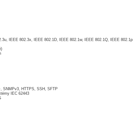
2.3u, IEEE 802.3x, IEEE 802.1D, IEEE 802.1w, IEEE 802.1Q, IEEE 802.1p
é)
m
S+, SNMPv3, HTTPS, SSH, SFTP
ystémy IEC 62443
S