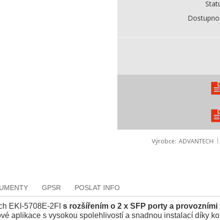
Stat
Dostupno
Výrobce
ADVANTECH
KUMENTY
GPSR
POSLAT INFO
tch EKI-5708E-2FI
s rozšířením o 2 x SFP porty a provozními
ové aplikace s vysokou spolehlivostí a snadnou instalací díky 