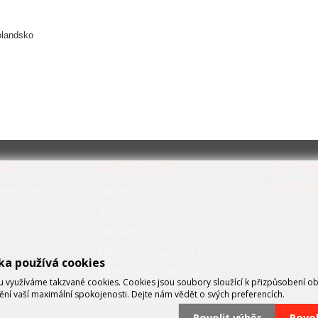
olandsko
OVAT
NAŠE SLUŽBY
FCC P
SYSTÉ
nky (B2B)
GARANT
oodpadech
INSTALL
ON-SITE
NBD (Next business day)
ka používá cookies
BEZPLATNÉ ZÁPŮJČKY
využíváme takzvané cookies. Cookies jsou soubory sloužící k přizpůsobení o
tění vaší maximální spokojenosti. Dejte nám vědět o svých preferencích.
Povolit výběr
Povo