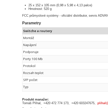
25 x 152 x 105 mm (0,98 x 5,98 x 4,13 palce)
Hmotnost: 520 g
FCC průmyslové systémy - oficiální distributor, servis AD
Parametry
Switche a routery
Montáž
Napájení
Podporuje
Porty 100 Mb
Protokol
Rozsah teplot
SFP počet
Typ
Produkt manažer:
Tomáš Plíhal, +420 472 774 173, +420 603247675,
plihal