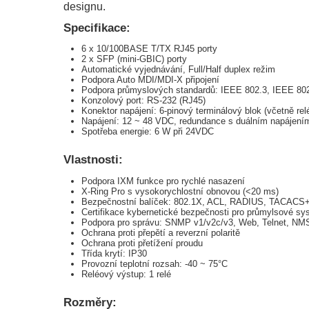
designu.
Specifikace:
6 x 10/100BASE T/TX RJ45 porty
2 x SFP (mini-GBIC) porty
Automatické vyjednávání, Full/Half duplex režim
Podpora Auto MDI/MDI-X připojení
Podpora průmyslových standardů: IEEE 802.3, IEEE 80
Konzolový port: RS-232 (RJ45)
Konektor napájení: 6-pinový terminálový blok (včetně rel
Napájení: 12 ~ 48 VDC, redundance s duálním napájení
Spotřeba energie: 6 W při 24VDC
Vlastnosti:
Podpora IXM funkce pro rychlé nasazení
X-Ring Pro s vysokorychlostní obnovou (<20 ms)
Bezpečnostní balíček: 802.1X, ACL, RADIUS, TACAC
Certifikace kybernetické bezpečnosti pro průmylsové s
Podpora pro správu: SNMP v1/v2c/v3, Web, Telnet, NM
Ochrana proti přepětí a reverzní polaritě
Ochrana proti přetížení proudu
Třída krytí: IP30
Provozní teplotní rozsah: -40 ~ 75°C
Reléový výstup: 1 relé
Rozměry: