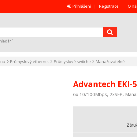
Přihlášení
Registrace
O ná
hledání
ana
Průmyslový ethernet
Průmyslové switche
Manažovatelné
Advantech EKI-5
6x 10/100Mbps, 2xSFP, Manaž
Záru