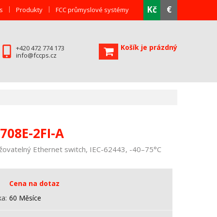
Kč
€
s
Produkty
FCC průmyslové systémy
Košík je prázdný
+420 472 774 173
info@fccps.cz
708E-2FI-A
ovatelný Ethernet switch, IEC-62443, -40–75°C
Cena na dotaz
ka
60 Měsíce