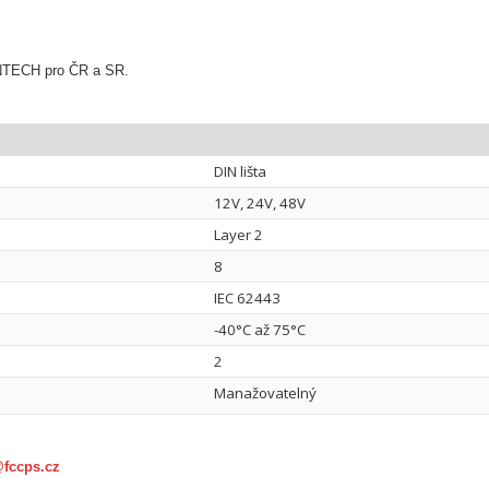
VANTECH pro ČR a SR.
DIN lišta
12V, 24V, 48V
Layer 2
8
IEC 62443
-40°C až 75°C
2
Manažovatelný
@fccps.cz