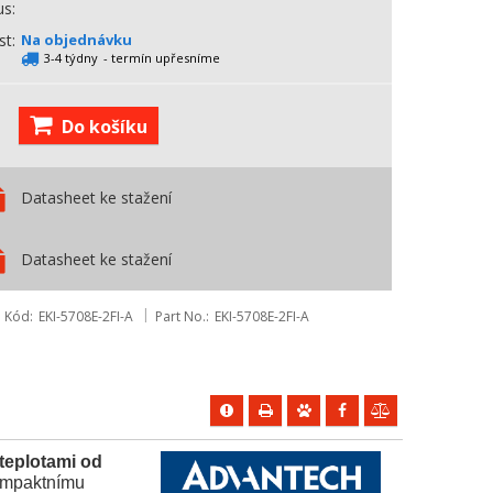
us
st
Na objednávku
3-4 týdny
- termín upřesníme
Do košíku
Datasheet ke stažení
Datasheet ke stažení
Kód
EKI-5708E-2FI-A
Part No.
EKI-5708E-2FI-A
 teplotami od
kompaktnímu