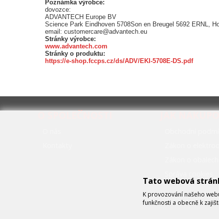
Poznámka výrobce:
dovozce:
ADVANTECH Europe BV
Science Park Eindhoven 5708Son en Breugel 5692 ERNL, H
email: customercare@advantech.eu
Stránky výrobce:
www.advantech.com
Stránky o produktu:
https://e-shop.fccps.cz/ds/ADV/EKI-5708E-DS.pdf
O SPOLEČNOSTI
JAK NAKUP
O nás
Obchodní podmí
Kontakty
Zákon o elektr
Zákon o obalech
Správa cookies
Tato webová strán
K provozování našeho webu 
funkčnosti a obecně k zajiš