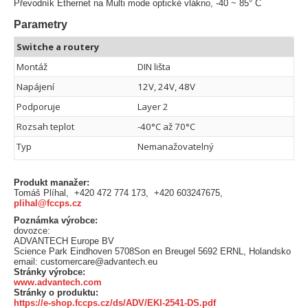
Převodník Ethernet na Multi mode optické vlákno, -40 ~ 85° C
Parametry
Switche a routery
Montáž
DIN lišta
Napájení
12V, 24V, 48V
Podporuje
Layer 2
Rozsah teplot
-40°C až 70°C
Typ
Nemanažovatelný
Produkt manažer:
Tomáš Plíhal, +420 472 774 173, +420 603247675,
plihal@fccps.cz
Poznámka výrobce:
dovozce:
ADVANTECH Europe BV
Science Park Eindhoven 5708Son en Breugel 5692 ERNL, Holandsko
email: customercare@advantech.eu
Stránky výrobce:
www.advantech.com
Stránky o produktu:
https://e-shop.fccps.cz/ds/ADV/EKI-2541-DS.pdf