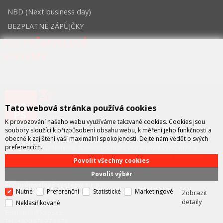
NBD (Next business day)
BEZPLATNÉ ZÁPŮJČKY
FCC PRŮMYSLOVÉ
SYSTÉMY
Tato webová stránka používá cookies
K provozování našeho webu využíváme takzvané cookies. Cookies jsou
soubory sloužící k přizpůsobení obsahu webu, k měření jeho funkčnosti a
FCC průmyslové systémy
je technicko – obchodní společností,
obecně k zajištění vaší maximální spokojenosti. Dejte nám vědět o svých
zastupující významné výrobce v oblasti průmyslové automatizace a
preferencích.
telekomunikační techniky. Společnost je též významným vývojářem a
integrátorem se specializací na systémy strojového vidění a pokročilé
Povolit všechny cookies
robotiky.
Povolit výběr
KONTAKT
FCC průmyslové systémy s.r.o.
Nutné
Preferenční
Statistické
Marketingové
Zobrazit
U Výstaviště 138/3, Holešovice
detaily
170 00 Praha 7
Neklasifikované
Email: info@fccps.cz
Tel.: +420 472 774 173