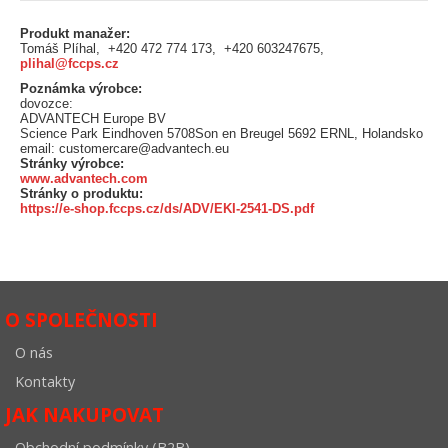
Produkt manažer:
Tomáš Plíhal, +420 472 774 173, +420 603247675,
plihal@fccps.cz
Poznámka výrobce:
dovozce:
ADVANTECH Europe BV
Science Park Eindhoven 5708Son en Breugel 5692 ERNL, Holandsko
email: customercare@advantech.eu
Stránky výrobce:
www.advantech.com
Stránky o produktu:
https://e-shop.fccps.cz/ds/ADV/EKI-2541-DS.pdf
O SPOLEČNOSTI
O nás
Kontakty
JAK NAKUPOVAT
Obchodní podmínky (B2B)