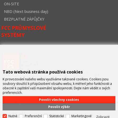
ON-SITE
NBD (Next business day)
BEZPLATNÉ ZÁPŮJČKY
FCC PRŮMYSLOVÉ
SYSTÉMY
Tato webová stránka používá cookies
FCC průmyslové systémy
je technicko – obchodní společností,
zastupující významné výrobce v oblasti průmyslové automatizace a
K provozování našeho webu využíváme takzvané cookies. Cookies jsou
telekomunikační techniky. Společnost je též významným vývojářem a
soubory sloužící k přizpůsobení obsahu webu, k měření jeho funkčnosti a
integrátorem se specializací na systémy strojového vidění a pokročilé
obecně k zajištění vaší maximální spokojenosti. Dejte nám vědět o svých
robotiky.
preferencích.
KONTAKT
Povolit všechny cookies
FCC průmyslové systémy s.r.o.
Povolit výběr
U Výstaviště 138/3, Holešovice
170 00 Praha 7
Nutné
Preferenční
Statistické
Marketingové
Zobrazit
Email: info@fccps.cz