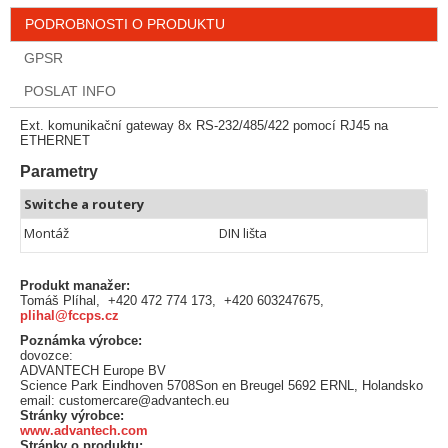
PODROBNOSTI O PRODUKTU
GPSR
POSLAT INFO
Ext. komunikační gateway 8x RS-232/485/422 pomocí RJ45 na
ETHERNET
Parametry
Switche a routery
Montáž
DIN lišta
Produkt manažer:
Tomáš Plíhal, +420 472 774 173, +420 603247675,
plihal@fccps.cz
Poznámka výrobce:
dovozce:
ADVANTECH Europe BV
Science Park Eindhoven 5708Son en Breugel 5692 ERNL, Holandsko
email: customercare@advantech.eu
Stránky výrobce:
www.advantech.com
Stránky o produktu: