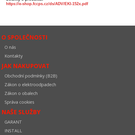
https://e-shop.fccps.cz/ds/ADV/EKI-152x.pdf
O SPOLEČNOSTI
O nás
Kontakty
JAK NAKUPOVAT
Obchodní podmínky (B2B)
Zákon o elektroodpadech
Zákon o obalech
Správa cookies
NAŠE SLUŽBY
GARANT
INSTALL