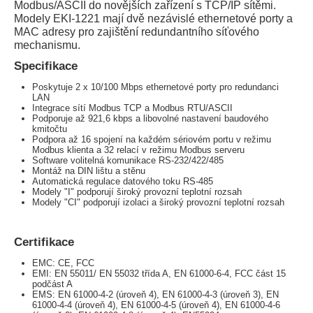
Modbus/ASCII do novějších zařízení s TCP/IP sítěmi.
Modely EKI-1221 mají dvě nezávislé ethernetové porty a
MAC adresy pro zajištění redundantního síťového
mechanismu.
Specifikace
Poskytuje 2 x 10/100 Mbps ethernetové porty pro redundanci
LAN
Integrace sítí Modbus TCP a Modbus RTU/ASCII
Podporuje až 921,6 kbps a libovolné nastavení baudového
kmitočtu
Podpora až 16 spojení na každém sériovém portu v režimu
Modbus klienta a 32 relací v režimu Modbus serveru
Software volitelná komunikace RS-232/422/485
Montáž na DIN lištu a stěnu
Automatická regulace datového toku RS-485
Modely "I" podporují široký provozní teplotní rozsah
Modely "CI" podporují izolaci a široký provozní teplotní rozsah
Certifikace
EMC: CE, FCC
EMI: EN 55011/ EN 55032 třída A, EN 61000-6-4, FCC část 15
podčást A
EMS: EN 61000-4-2 (úroveň 4), EN 61000-4-3 (úroveň 3), EN
61000-4-4 (úroveň 4), EN 61000-4-5 (úroveň 4), EN 61000-4-6