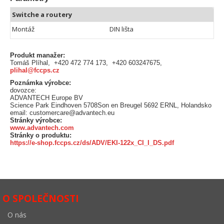
Switche a routery
Montáž
DIN lišta
Produkt manažer:
Tomáš Plíhal, +420 472 774 173, +420 603247675,
plihal@fccps.cz
Poznámka výrobce:
dovozce:
ADVANTECH Europe BV
Science Park Eindhoven 5708Son en Breugel 5692 ERNL, Holandsko
email: customercare@advantech.eu
Stránky výrobce:
www.advantech.com
Stránky o produktu:
https://e-shop.fccps.cz/ds/ADV/EKI-122x_CI_I_DS.pdf
O SPOLEČNOSTI
O nás