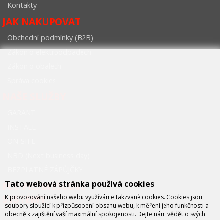
Kontakty
JAK NAKUPOVAT
Obchodní podmínky (B2B)
Zákon o elektroodpadech
Zákon o obalech
Správa cookies
NAŠE SLUŽBY
GARANT
INSTALL
ON-SITE
NBD (Next business day)
BEZPLATNÉ ZÁPŮJČKY
Tato webová stránka používá cookies
FCC PRŮMYSLOVÉ
SYSTÉMY
K provozování našeho webu využíváme takzvané cookies. Cookies jsou
soubory sloužící k přizpůsobení obsahu webu, k měření jeho funkčnosti a
obecně k zajištění vaší maximální spokojenosti. Dejte nám vědět o svých