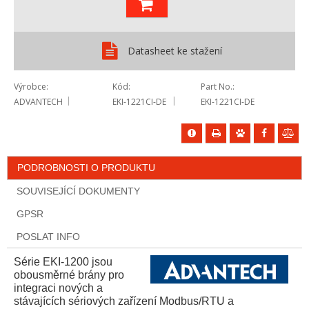
Datasheet ke stažení
Výrobce
Kód
Part No.
ADVANTECH
EKI-1221CI-DE
EKI-1221CI-DE
PODROBNOSTI O PRODUKTU
SOUVISEJÍCÍ DOKUMENTY
GPSR
POSLAT INFO
Série EKI-1200 jsou
obousměrné brány pro
integraci nových a
stávajících sériových zařízení Modbus/RTU a