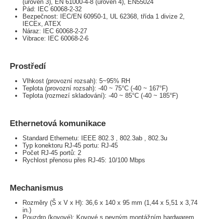
(úroveň 3), EN 61000-4-8 (úroveň 4), EN55024
Pád: IEC 60068-2-32
Bezpečnost: IEC/EN 60950-1, UL 62368, třída 1 divize 2,
IECEx, ATEX
Náraz: IEC 60068-2-27
Vibrace: IEC 60068-2-6
Prostředí
Vlhkost (provozní rozsah): 5~95% RH
Teplota (provozní rozsah): -40 ~ 75°C (-40 ~ 167°F)
Teplota (rozmezí skladování): -40 ~ 85°C (-40 ~ 185°F)
Ethernetová komunikace
Standard Ethernetu: IEEE 802.3 , 802.3ab , 802.3u
Typ konektoru RJ-45 portu: RJ-45
Počet RJ-45 portů: 2
Rychlost přenosu přes RJ-45: 10/100 Mbps
Mechanismus
Rozměry (Š x V x H): 36,6 x 140 x 95 mm (1,44 x 5,51 x 3,74
in.)
Pouzdro (kovové): Kovové s pevným montážním hardwarem