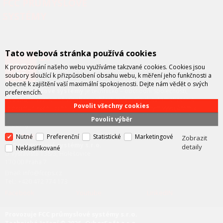
FCC PRŮMYSLOVÉ
SYSTÉMY
Tato webová stránka používá cookies
K provozování našeho webu využíváme takzvané cookies. Cookies jsou
soubory sloužící k přizpůsobení obsahu webu, k měření jeho funkčnosti a
obecně k zajištění vaší maximální spokojenosti. Dejte nám vědět o svých
FCC průmyslové systémy
je technicko – obchodní společností,
preferencích.
zastupující významné výrobce v oblasti průmyslové automatizace a
Povolit všechny cookies
telekomunikační techniky. Společnost je též významným vývojářem a
integrátorem se specializací na systémy strojového vidění a pokročilé
Povolit výběr
robotiky.
KONTAKT
Nutné
Preferenční
Statistické
Marketingové
Zobrazit
FCC průmyslové systémy s.r.o.
detaily
Neklasifikované
U Výstaviště 138/3, Holešovice
170 00 Praha 7
Email: info@fccps.cz
Tel.: +420 472 774 173
Facebook
Youtube
LinkedIN
FCC průmyslové systémy s.r.o.
Provozuje
CyberSoft s.r.o.