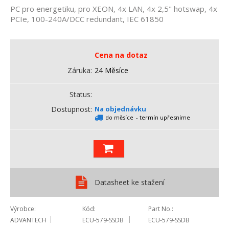
PC pro energetiku, pro XEON, 4x LAN, 4x 2,5" hotswap, 4x
PCIe, 100-240A/DCC redundant, IEC 61850
Cena na dotaz
Záruka
24 Měsíce
Status
Dostupnost
Na objednávku
do měsíce
- termín upřesníme
Datasheet ke stažení
Výrobce
Kód
Part No.
ADVANTECH
ECU-579-SSDB
ECU-579-SSDB