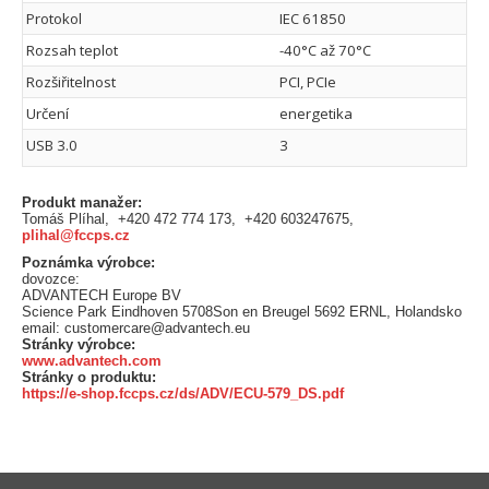
Protokol
IEC 61850
Rozsah teplot
-40°C až 70°C
Rozšiřitelnost
PCI, PCIe
Určení
energetika
USB 3.0
3
Produkt manažer:
Tomáš Plíhal, +420 472 774 173, +420 603247675,
plihal@fccps.cz
Poznámka výrobce:
dovozce:
ADVANTECH Europe BV
Science Park Eindhoven 5708Son en Breugel 5692 ERNL, Holandsko
email: customercare@advantech.eu
Stránky výrobce:
www.advantech.com
Stránky o produktu:
https://e-shop.fccps.cz/ds/ADV/ECU-579_DS.pdf