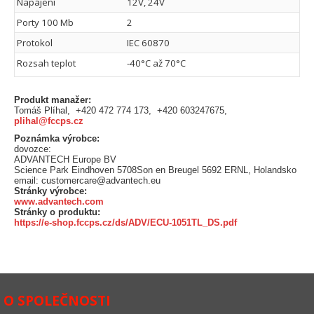
Napájení
12V, 24V
Porty 100 Mb
2
Protokol
IEC 60870
Rozsah teplot
-40°C až 70°C
Produkt manažer:
Tomáš Plíhal, +420 472 774 173, +420 603247675,
plihal@fccps.cz
Poznámka výrobce:
dovozce:
ADVANTECH Europe BV
Science Park Eindhoven 5708Son en Breugel 5692 ERNL, Holandsko
email: customercare@advantech.eu
Stránky výrobce:
www.advantech.com
Stránky o produktu:
https://e-shop.fccps.cz/ds/ADV/ECU-1051TL_DS.pdf
O SPOLEČNOSTI