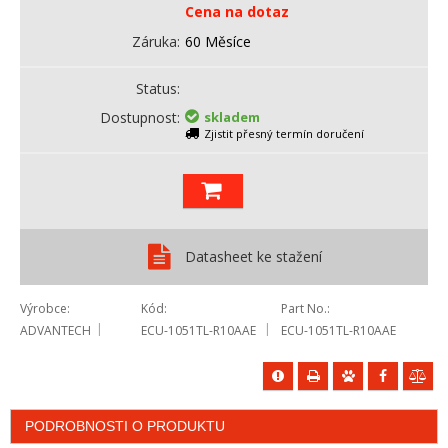
Cena na dotaz
Záruka
60 Měsíce
Status
Dostupnost
skladem
Zjistit přesný termín doručení
Datasheet ke stažení
Výrobce
Kód
Part No.
ADVANTECH
ECU-1051TL-R10AAE
ECU-1051TL-R10AAE
PODROBNOSTI O PRODUKTU