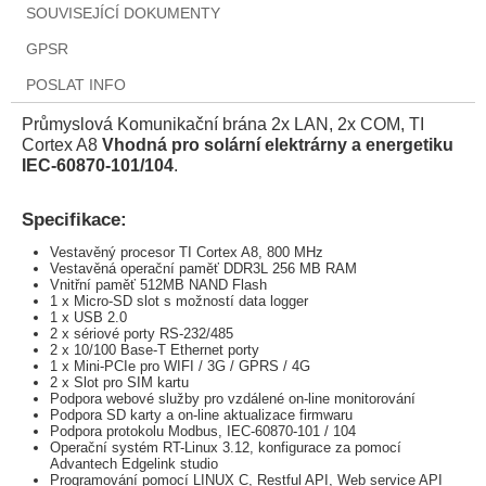
SOUVISEJÍCÍ DOKUMENTY
GPSR
POSLAT INFO
Průmyslová Komunikační brána 2x LAN, 2x COM, TI
Cortex A8
Vhodná pro solární elektrárny a energetiku
IEC-60870-101/104
.
Specifikace:
Vestavěný procesor TI Cortex A8, 800 MHz
Vestavěná operační paměť DDR3L 256 MB RAM
Vnitřní paměť 512MB NAND Flash
1 x Micro-SD slot s možností data logger
1 x USB 2.0
2 x sériové porty RS-232/485
2 x 10/100 Base-T Ethernet porty
1 x Mini-PCIe pro WIFI / 3G / GPRS / 4G
2 x Slot pro SIM kartu
Podpora webové služby pro vzdálené on-line monitorování
Podpora SD karty a on-line aktualizace firmwaru
Podpora protokolu Modbus, IEC-60870-101 / 104
Operační systém RT-Linux 3.12, konfigurace za pomocí
Advantech Edgelink studio
Programování pomocí LINUX C, Restful API, Web service API