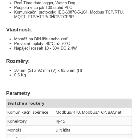
Real Time data logger, Watch Dog
Podpora více jak 100 druhů PLC
Komunikační protokoly: IEC-60870-5-104, Modbus TCP/RTU,
MQTT, FTP/HTTP/DHCP/TCP/IP
Vlastnosti:
Montáž na DIN lištu nebo zeď
Provozní teploty -40°C až 70°C
Napájecí rozsah 10 - 30V DC 2,4W
Rozměry:
30 mm (Š) x 92 mm (V) x 93,5mm (H)
0,6 Kg
Parametry
Switche a routery
Komunikační sběrnice
Modbus/RTU, Modbus/TCP, BACnet
Konektory
RJ-45
Montáž
DIN lišta