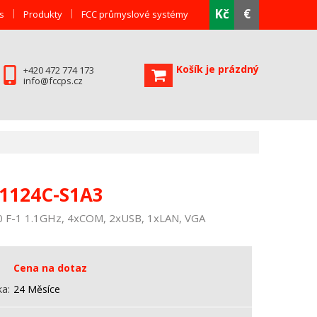
Kč
€
s
Produkty
FCC průmyslové systémy
Košík je prázdný
+420 472 774 173
info@fccps.cz
1124C-S1A3
0 F-1 1.1GHz, 4xCOM, 2xUSB, 1xLAN, VGA
Cena na dotaz
ka
24 Měsíce