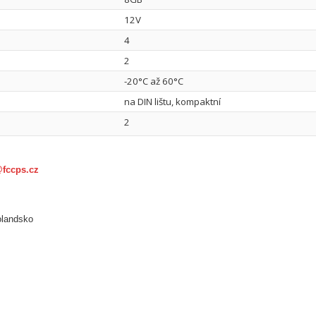
12V
4
2
-20°C až 60°C
na DIN lištu, kompaktní
2
@fccps.cz
olandsko