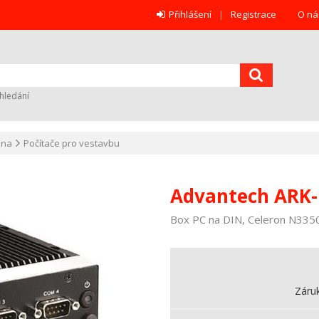
Přihlášení
Registrace
O ná
hledání
ana
Počítače pro vestavbu
Advantech ARK-
Box PC na DIN, Celeron N335
Záru