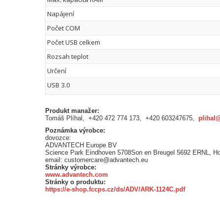
Napájení
Počet COM
Počet USB celkem
Rozsah teplot
Určení
USB 3.0
Produkt manažer:
Tomáš Plíhal, +420 472 774 173, +420 603247675,
plihal
Poznámka výrobce:
dovozce:
ADVANTECH Europe BV
Science Park Eindhoven 5708Son en Breugel 5692 ERNL, H
email: customercare@advantech.eu
Stránky výrobce:
www.advantech.com
Stránky o produktu:
https://e-shop.fccps.cz/ds/ADV/ARK-1124C.pdf