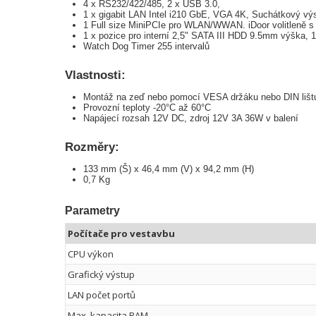
4 x RS232/422/485, 2 x USB 3.0,
1 x gigabit LAN Intel i210 GbE, VGA 4K, Suchátkový výs
1 Full size MiniPCIe pro WLAN/WWAN. iDoor volitleně s
1 x pozice pro interní 2,5" SATA III HDD 9.5mm výška,
Watch Dog Timer 255 intervalů
Vlastnosti:
Montáž na zeď nebo pomocí VESA držáku nebo DIN lišt
Provozní teploty -20°C až 60°C
Napájecí rozsah 12V DC, zdroj 12V 3A 36W v balení
Rozměry:
133 mm (Š) x 46,4 mm (V) x 94,2 mm (H)
0,7 Kg
Parametry
Počítače pro vestavbu
CPU výkon
Grafický výstup
LAN počet portů
Max. kapacita RAM