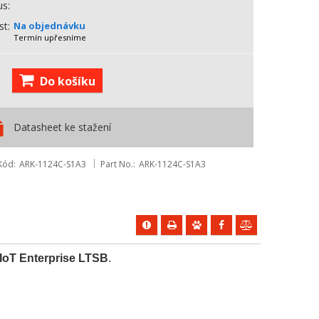
us
st
Na objednávku
Termín upřesníme
Do košíku
Datasheet ke stažení
Kód
ARK-1124C-S1A3
Part No.
ARK-1124C-S1A3
IoT Enterprise LTSB
.