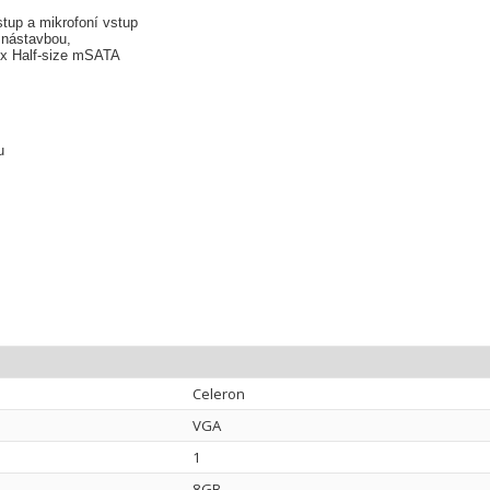
tup a mikrofoní vstup
 nástavbou,
 1x Half-size mSATA
u
Celeron
VGA
1
8GB