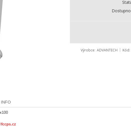
Stat
Dostupno
Výrobce
ADVANTECH
Kód
 INFO
0x100
@fccps.cz