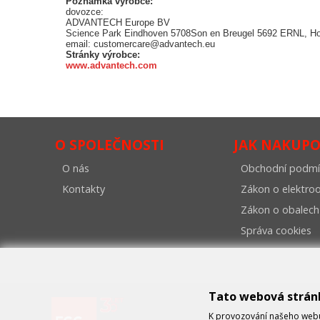
Poznámka výrobce:
dovozce:
ADVANTECH Europe BV
Science Park Eindhoven 5708Son en Breugel 5692 ERNL, H
email: customercare@advantech.eu
Stránky výrobce:
www.advantech.com
O SPOLEČNOSTI
JAK NAKUP
O nás
Obchodní podmí
Kontakty
Zákon o elektr
Zákon o obalech
Správa cookies
Tato webová strán
K provozování našeho webu 