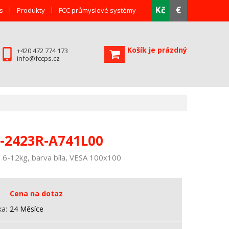
Kč
€
s
Produkty
FCC průmyslové systémy
Košík je prázdný
+420 472 774 173
info@fccps.cz
-2423R-A741L00
, 6-12kg, barva bíla, VESA 100x100
Cena na dotaz
ka
24 Měsíce