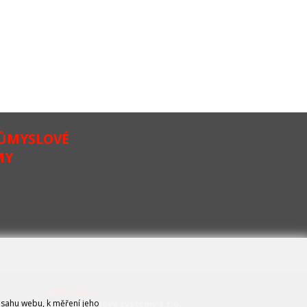
RŮMYSLOVÉ
MY
KONTAKT
bsahu webu, k měření jeho
FCC průmyslové systémy s.r.o.