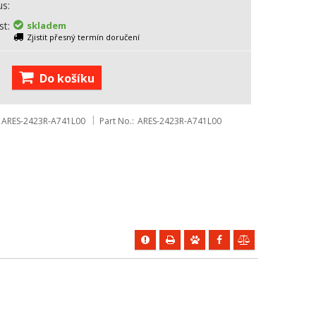
us
st
skladem
Zjistit přesný termín doručení
Do košíku
ARES-2423R-A741L00
Part No.
ARES-2423R-A741L00