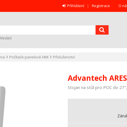
Přihlášení
Registrace
O ná
hledání
ana
Počítače panelové HMI
Příslušenství
Advantech ARES
Stojan na stůl pro POC do 27"
Záru