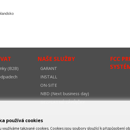
olandsko
OVAT
NAŠE SLUŽBY
FCC P
SYSTÉ
nky (B2B)
GARANT
oodpadech
INSTALL
ON-SITE
NBD (Next business day)
BEZPLATNÉ ZÁPŮJČKY
ka používá cookies
využíváme takzvané cookies. Cookies jsou soubory sloužící k přizpůsobení o