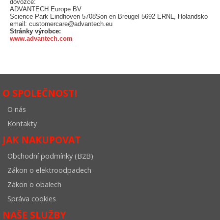
dovozce:
ADVANTECH Europe BV
Science Park Eindhoven 5708Son en Breugel 5692 ERNL, Holandsko
email: customercare@advantech.eu
Stránky výrobce:
www.advantech.com
O SPOLEČNOSTI
O nás
Kontakty
JAK NAKUPOVAT
Obchodní podmínky (B2B)
Zákon o elektroodpadech
Zákon o obalech
Správa cookies
NAŠE SLUŽBY