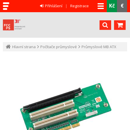
Kč
€
Přihlášení
Registrace
Hlavní strana
Počítače průmyslové
Průmyslové MB ATX