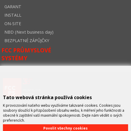
GARANT
INSTALL
ON-SITE
NBD (Next business day)
BEZPLATNÉ ZÁPŮJČKY
FCC PRŮMYSLOVÉ
SYSTÉMY
Tato webová stránka používá cookies
FCC průmyslové systémy
je technicko – obchodní společností,
K provozování našeho webu využíváme takzvané cookies. Cookies jsou
zastupující významné výrobce v oblasti průmyslové automatizace a
soubory sloužící k přizpůsobení obsahu webu, k měření jeho funkčnosti a
telekomunikační techniky. Společnost je též významným vývojářem a
obecně k zajištění vaší maximální spokojenosti. Dejte nám vědět o svých
integrátorem se specializací na systémy strojového vidění a pokročilé
preferencích.
robotiky.
KONTAKT
Povolit všechny cookies