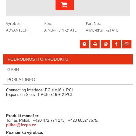
Výrobce
Kód
Part No.
ADVANTECH
AIMB-RP3PF-21A1E
AIMB-RP3PF-21A1E
PODROBNOSTI O PRODUKTU
GPSR
POSLAT INFO
Connecting Interface: PCIe x16 + PCI
Expansion Slots: 1 PCIe x16 + 2 PCI
Produkt manažer:
Tomáš Plíhal, +420 472 774 173, +420 603247675,
plihal@fccps.cz
Poznámka výrobce: