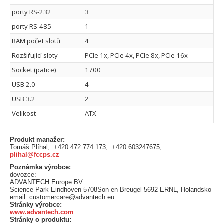
porty RS-232
3
porty RS-485
1
RAM počet slotů
4
Rozšiřující sloty
PCIe 1x, PCIe 4x, PCIe 8x, PCIe 16x
Socket (patice)
1700
USB 2.0
4
USB 3.2
2
Velikost
ATX
Produkt manažer:
Tomáš Plíhal, +420 472 774 173, +420 603247675,
plihal@fccps.cz
Poznámka výrobce:
dovozce:
ADVANTECH Europe BV
Science Park Eindhoven 5708Son en Breugel 5692 ERNL, Holandsko
email: customercare@advantech.eu
Stránky výrobce:
www.advantech.com
Stránky o produktu: