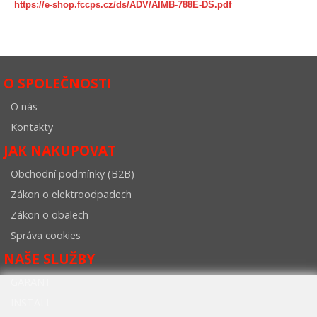
https://e-shop.fccps.cz/ds/ADV/AIMB-788E-DS.pdf
O SPOLEČNOSTI
O nás
Kontakty
JAK NAKUPOVAT
Obchodní podmínky (B2B)
Zákon o elektroodpadech
Zákon o obalech
Správa cookies
NAŠE SLUŽBY
GARANT
INSTALL