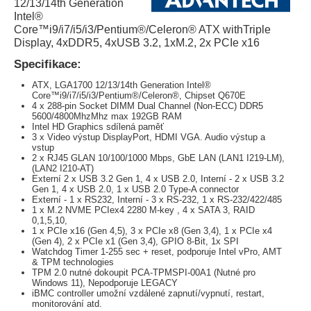
12/13/14th Generation
Intel®
Core™i9/i7/i5/i3/Pentium®/Celeron® ATX withTriple
Display, 4xDDR5, 4xUSB 3.2, 1xM.2, 2x PCIe x16
Specifikace:
ATX, LGA1700 12/13/14th Generation Intel®
Core™i9/i7/i5/i3/Pentium®/Celeron®, Chipset Q670E
4 x 288-pin Socket DIMM Dual Channel (Non-ECC) DDR5
5600/4800MhzMhz max 192GB RAM
Intel HD Graphics sdílená paměť
3 x Video výstup DisplayPort, HDMI VGA. Audio výstup a
vstup
2 x RJ45 GLAN 10/100/1000 Mbps, GbE LAN (LAN1 I219-LM),
(LAN2 I210-AT)
Externí 2 x USB 3.2 Gen 1, 4 x USB 2.0, Interní - 2 x USB 3.2
Gen 1, 4 x USB 2.0, 1 x USB 2.0 Type-A connector
Externí - 1 x RS232, Interní - 3 x RS-232, 1 x RS-232/422/485
1 x M.2 NVME PCIex4 2280 M-key , 4 x SATA 3, RAID
0,1,5,10,
1 x PCIe x16 (Gen 4,5), 3 x PCIe x8 (Gen 3,4), 1 x PCIe x4
(Gen 4), 2 x PCIe x1 (Gen 3,4), GPIO 8-Bit, 1x SPI
Watchdog Timer 1-255 sec + reset, podporuje Intel vPro, AMT
& TPM technologies
TPM 2.0 nutné dokoupit PCA-TPMSPI-00A1 (Nutné pro
Windows 11), Nepodporuje LEGACY
iBMC controller umožní vzdálené zapnutí/vypnutí, restart,
monitorování atd.