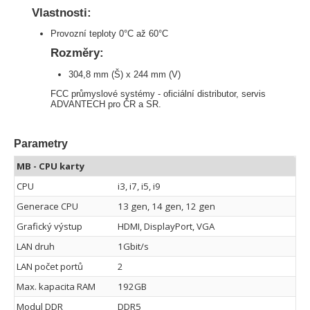
Vlastnosti:
Provozní teploty 0°C až 60°C
Rozměry:
304,8 mm (Š) x 244 mm (V)
FCC průmyslové systémy - oficiální distributor, servis
ADVANTECH pro ČR a SR.
Parametry
MB - CPU karty
CPU
i3, i7, i5, i9
Generace CPU
13 gen, 14 gen, 12 gen
Grafický výstup
HDMI, DisplayPort, VGA
LAN druh
1Gbit/s
LAN počet portů
2
Max. kapacita RAM
192GB
Modul DDR
DDR5