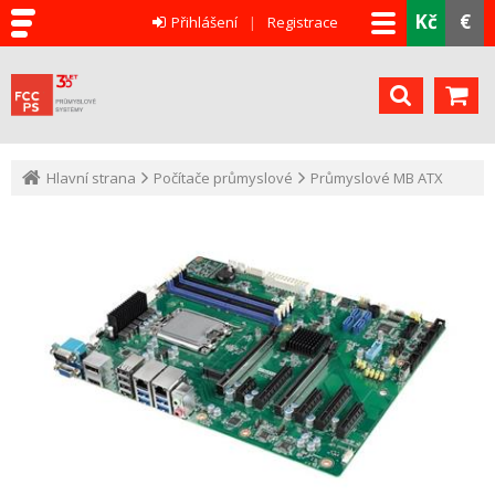
Kč
€
Přihlášení
Registrace
Hlavní strana
Počítače průmyslové
Průmyslové MB ATX