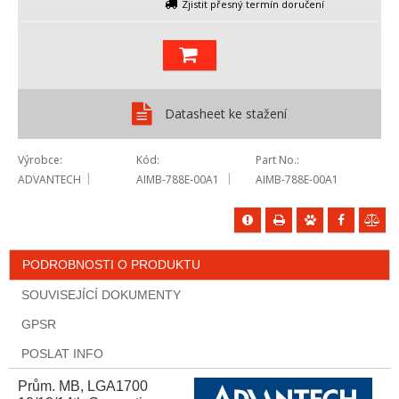
Zjistit přesný termín doručení
Datasheet ke stažení
Výrobce
Kód
Part No.
ADVANTECH
AIMB-788E-00A1
AIMB-788E-00A1
PODROBNOSTI O PRODUKTU
SOUVISEJÍCÍ DOKUMENTY
GPSR
POSLAT INFO
Prům. MB, LGA1700