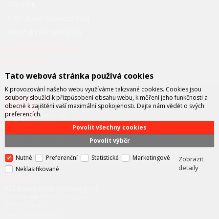
ON-SITE
NBD (Next business day)
BEZPLATNÉ ZÁPŮJČKY
FCC PRŮMYSLOVÉ
SYSTÉMY
Tato webová stránka používá cookies
K provozování našeho webu využíváme takzvané cookies. Cookies jsou
soubory sloužící k přizpůsobení obsahu webu, k měření jeho funkčnosti a
obecně k zajištění vaší maximální spokojenosti. Dejte nám vědět o svých
preferencích.
Povolit všechny cookies
FCC průmyslové systémy
je technicko – obchodní společností,
Povolit výběr
zastupující významné výrobce v oblasti průmyslové automatizace a
telekomunikační techniky. Společnost je též významným vývojářem a
Nutné
Preferenční
Statistické
Marketingové
Zobrazit
integrátorem se specializací na systémy strojového vidění a pokročilé
detaily
robotiky.
Neklasifikované
KONTAKT
FCC průmyslové systémy s.r.o.
U Výstaviště 138/3, Holešovice
170 00 Praha 7
Email: info@fccps.cz