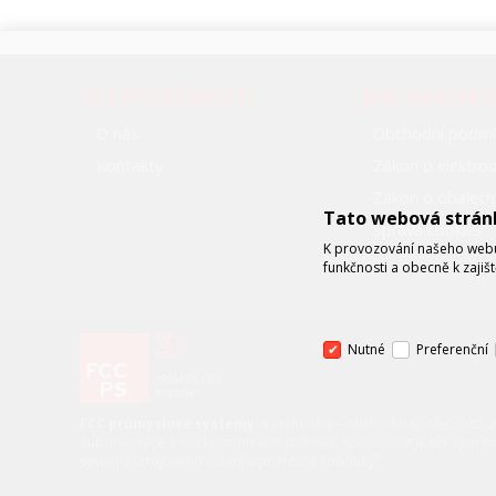
O SPOLEČNOSTI
JAK NAKUP
O nás
Obchodní podmí
Kontakty
Zákon o elektr
Zákon o obalech
Tato webová strán
Správa cookies
K provozování našeho webu 
funkčnosti a obecně k zajiš
Nutné
Preferenční
FCC průmyslové systémy
je technicko – obchodní společností, 
automatizace a telekomunikační techniky. Společnost je též význa
systémy strojového vidění a pokročilé robotiky.