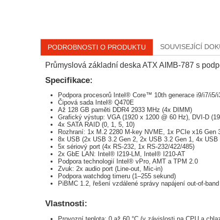
SOUVISEJÍCÍ DO
PODROBNOSTI O PRODUKTU
Průmyslová základní deska ATX AIMB-787 s podpor
Specifikace:
Podpora procesorů Intel® Core™ 10th generace i9/i7/i
Čipová sada Intel® Q470E
Až 128 GB paměti DDR4 2933 MHz (4x DIMM)
Grafický výstup: VGA (1920 x 1200 @ 60 Hz), DVI-D (19
4x SATA RAID (0, 1, 5, 10)
Rozhraní: 1x M.2 2280 M-key NVME, 1x PCIe x16 Gen 3
8x USB (2x USB 3.2 Gen 2, 2x USB 3.2 Gen 1, 4x USB 2.
5x sériový port (4x RS-232, 1x RS-232/422/485)
2x GbE LAN: Intel® I219-LM, Intel® I210-AT
Podpora technologií Intel® vPro, AMT a TPM 2.0
Zvuk: 2x audio port (Line-out, Mic-in)
Podpora watchdog timeru (1–255 sekund)
PiBMC 1.2, řešení vzdálené správy napájení out-of-ban
Vlastnosti:
Provozní teplota: 0 až 60 °C (v závislosti na CPU a chla