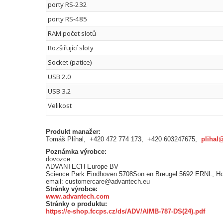
porty RS-232
porty RS-485
RAM počet slotů
Rozšiřující sloty
Socket (patice)
USB 2.0
USB 3.2
Velikost
Produkt manažer:
Tomáš Plíhal, +420 472 774 173, +420 603247675,
plihal
Poznámka výrobce:
dovozce:
ADVANTECH Europe BV
Science Park Eindhoven 5708Son en Breugel 5692 ERNL, H
email: customercare@advantech.eu
Stránky výrobce:
www.advantech.com
Stránky o produktu:
https://e-shop.fccps.cz/ds/ADV/AIMB-787-DS(24).pdf