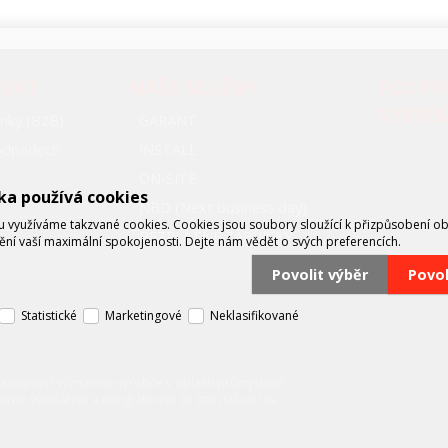
OVAT
NAŠE SLUŽBY
FCC P
SYSTÉ
nky (B2B)
GARANT
oodpadech
INSTALL
ON-SITE
ka používá cookies
NBD (Next business day)
využíváme takzvané cookies. Cookies jsou soubory sloužící k přizpůsobení o
BEZPLATNÉ ZÁPŮJČKY
tění vaší maximální spokojenosti. Dejte nám vědět o svých preferencích.
Povolit výběr
Povo
Statistické
Marketingové
Neklasifikované
zastupující významné výrobce v oblasti průmyslové
mným vývojářem a integrátorem se specializací na