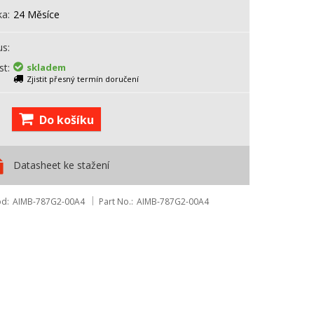
ka
24 Měsíce
us
st
skladem
Zjistit přesný termín doručení
Do košíku
Datasheet ke stažení
ód
AIMB-787G2-00A4
Part No.
AIMB-787G2-00A4