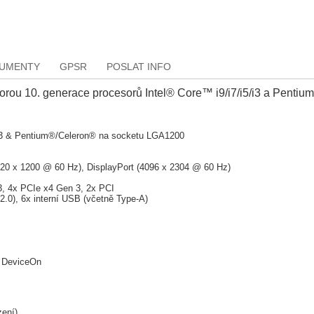
KUMENTY
GPSR
POSLAT INFO
ou 10. generace procesorů Intel® Core™ i9/i7/i5/i3 a Pentiu
5/i3 & Pentium®/Celeron® na socketu LGA1200
20 x 1200 @ 60 Hz), DisplayPort (4096 x 2304 @ 60 Hz)
, 4x PCIe x4 Gen 3, 2x PCI
0), 6x interní USB (včetně Type-A)
d DeviceOn
zení)