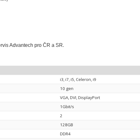
servis Advantech pro ČR a SR.
i3, i7, i5, Celeron, i9
10 gen
VGA, DVI, DisplayPort
1Gbit/s
2
128GB
DDR4