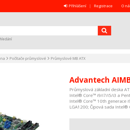
Přihlášení
Registrace
O ná
hledání
ana
Počítače průmyslové
Průmyslové MB ATX
Advantech AIMB
Průmyslová základní deska A
Intel® Core™ i9/i7/i5/i3 a Pe
Intel® Core™ 10th generace i
LGA1200; Čipová sada Intel® 