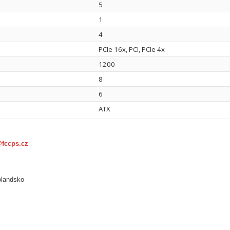
5
1
4
PCIe 16x, PCI, PCIe 4x
1200
8
6
ATX
@fccps.cz
olandsko