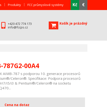
Kč
€
s
Produkty
FCC průmyslové systémy
Košík je prázdný
+420 472 774 173
info@fccps.cz
-787G2-00A4
TX AIMB-787 s podporou 10. generace procesorů
ntium®/Celeron®. Specifikace: Podpora procesorů
9/i7/i5/i3 & Pentium®/Celeron® na socketu
Q470...
Cena na dotaz