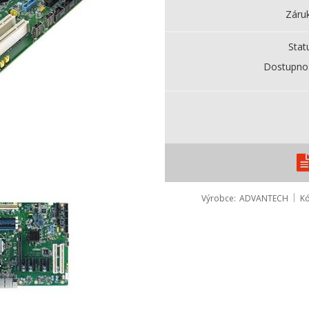
Záru
Stat
Dostupno
Výrobce
ADVANTECH
K