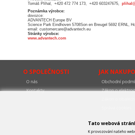
Tomáš Plíhal, +420 472 774 173, +420 603247675,
plihal
Poznámka výrobce:
dovozce:
ADVANTECH Europe BV
Science Park Eindhoven 5708Son en Breugel 5692 ERNL, H
email: customercare@advantech.eu
Stránky výrobce:
www.advantech.com
O SPOLEČNOSTI
JAK NAKUP
O nás
Obchodní podmí
Kontakty
Zákon o elektr
Zákon o obalech
Správa cookies
Tato webová strán
K provozování našeho webu 