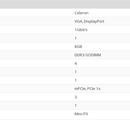
Celeron
VGA, DisplayPort
1Gbit/s
1
8GB
DDR3-SODIMM
4
1
1
mPCIe, PCIe 1x
3
1
Mini-ITX