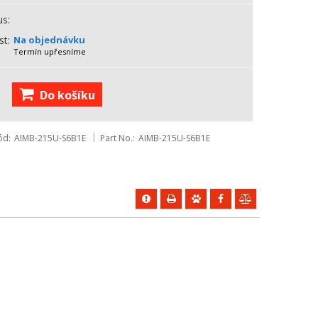
us
st
Na objednávku
Termín upřesníme
Do košíku
ód
AIMB-215U-S6B1E
Part No.
AIMB-215U-S6B1E