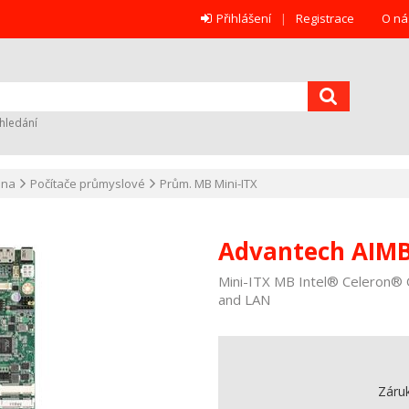
Přihlášení
Registrace
O ná
hledání
ana
Počítače průmyslové
Prům. MB Mini-ITX
Advantech AIMB
Mini-ITX MB Intel® Celeron®
and LAN
Záru