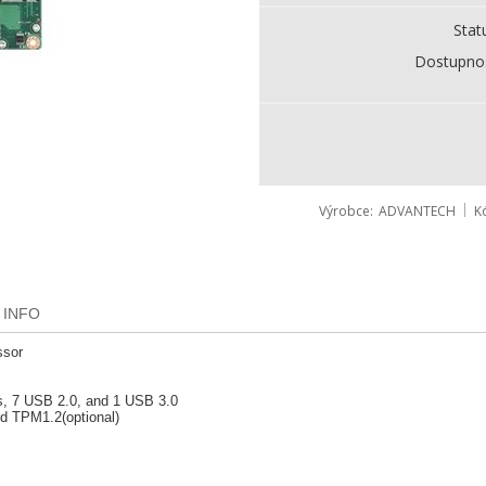
Stat
Dostupno
Výrobce
ADVANTECH
K
 INFO
ssor
M
s, 7 USB 2.0, and 1 USB 3.0
rd TPM1.2(optional)