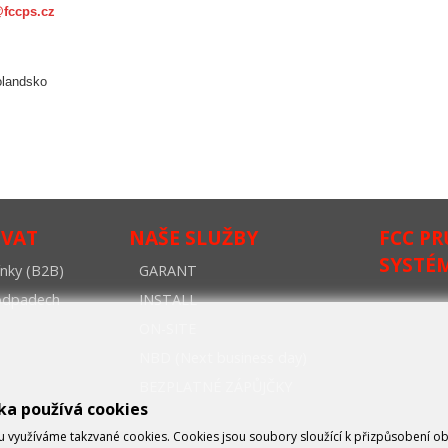
@fccps.cz
olandsko
OVAT
NAŠE SLUŽBY
FCC P
SYSTÉ
nky (B2B)
GARANT
oodpadech
INSTALL
ON-SITE
NBD (Next business day)
BEZPLATNÉ ZÁPŮJČKY
ka používá cookies
využíváme takzvané cookies. Cookies jsou soubory sloužící k přizpůsobení o