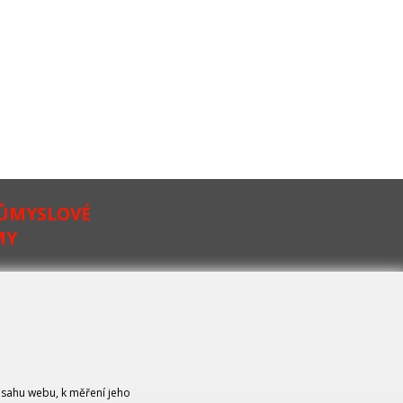
RŮMYSLOVÉ
MY
bsahu webu, k měření jeho