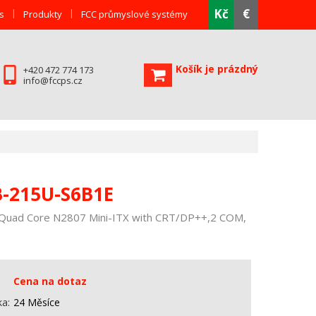
Kč
€
s
Produkty
FCC průmyslové systémy
Košík je prázdný
+420 472 774 173
info@fccps.cz
-215U-S6B1E
 Quad Core N2807 Mini-ITX with CRT/DP++,2 COM,
Cena na dotaz
ka
24 Měsíce