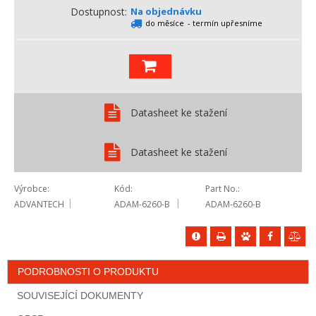
Dostupnost
Na objednávku
do měsíce
- termín upřesníme
Datasheet ke stažení
Datasheet ke stažení
Výrobce
Kód
Part No.
ADVANTECH
ADAM-6260-B
ADAM-6260-B
PODROBNOSTI O PRODUKTU
SOUVISEJÍCÍ DOKUMENTY