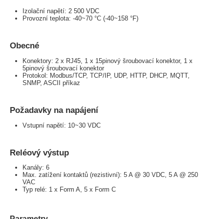
Izolační napětí: 2 500 VDC
Provozní teplota: -40~70 °C (-40~158 °F)
Obecné
Konektory: 2 x RJ45, 1 x 15pinový šroubovací konektor, 1 x
5pinový šroubovací konektor
Protokol: Modbus/TCP, TCP/IP, UDP, HTTP, DHCP, MQTT,
SNMP, ASCII příkaz
Požadavky na napájení
Vstupní napětí: 10~30 VDC
Reléový výstup
Kanály: 6
Max. zatížení kontaktů (rezistivní): 5 A @ 30 VDC, 5 A @ 250
VAC
Typ relé: 1 x Form A, 5 x Form C
Parametry