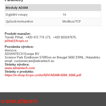
Moduly ADAM
Digitální vstupy
16
Způsob komunikce
Modbus/TCP
Produkt manažer:
Tomáš Plíhal, +420 472 774 173, +420 603247675,
plihal@fccps.cz
Poznámka výrobce:
dovozce:
ADVANTECH Europe BV
Science Park Eindhoven 5708Son en Breugel 5692 ERNL, Holandsko
email: customercare@advantech.eu
Stránky výrobce:
www.advantech.com
Stránky o produktu:
https://e-shop.fccps.cz/ds/ADV/ADAM-6260_6266.pdf
O SPOLEČNOSTI