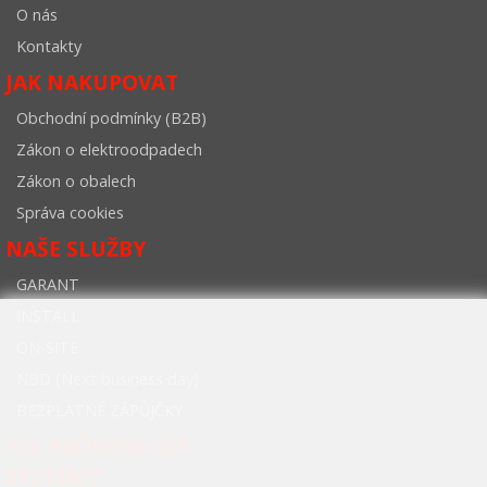
O nás
Kontakty
JAK NAKUPOVAT
Obchodní podmínky (B2B)
Zákon o elektroodpadech
Zákon o obalech
Správa cookies
NAŠE SLUŽBY
GARANT
INSTALL
ON-SITE
NBD (Next business day)
BEZPLATNÉ ZÁPŮJČKY
FCC PRŮMYSLOVÉ
SYSTÉMY