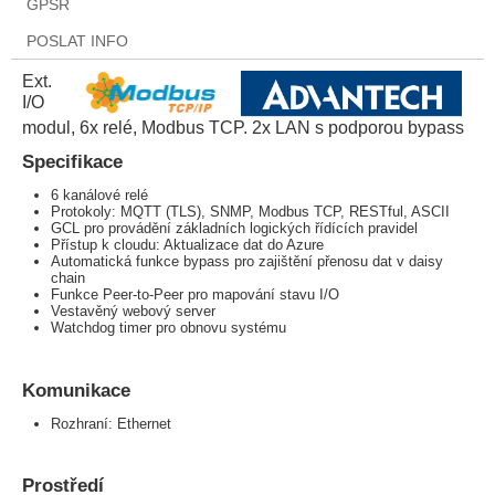
GPSR
POSLAT INFO
Ext.
I/O
modul, 6x relé, Modbus TCP. 2x LAN s podporou bypass
Specifikace
6 kanálové relé
Protokoly: MQTT (TLS), SNMP, Modbus TCP, RESTful, ASCII
GCL pro provádění základních logických řídících pravidel
Přístup k cloudu: Aktualizace dat do Azure
Automatická funkce bypass pro zajištění přenosu dat v daisy
chain
Funkce Peer-to-Peer pro mapování stavu I/O
Vestavěný webový server
Watchdog timer pro obnovu systému
Komunikace
Rozhraní: Ethernet
Prostředí