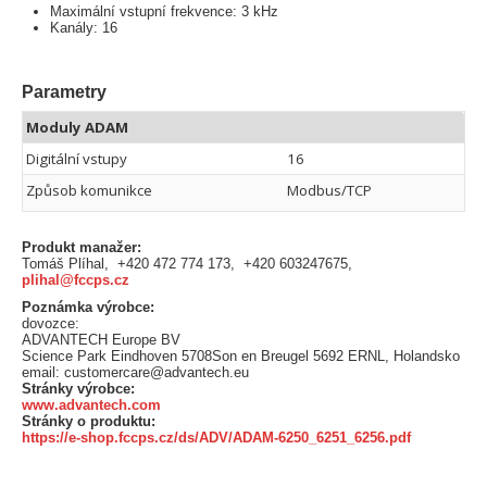
Maximální vstupní frekvence: 3 kHz
Kanály: 16
Parametry
Moduly ADAM
Digitální vstupy
16
Způsob komunikce
Modbus/TCP
Produkt manažer:
Tomáš Plíhal, +420 472 774 173, +420 603247675,
plihal@fccps.cz
Poznámka výrobce:
dovozce:
ADVANTECH Europe BV
Science Park Eindhoven 5708Son en Breugel 5692 ERNL, Holandsko
email: customercare@advantech.eu
Stránky výrobce:
www.advantech.com
Stránky o produktu:
https://e-shop.fccps.cz/ds/ADV/ADAM-6250_6251_6256.pdf