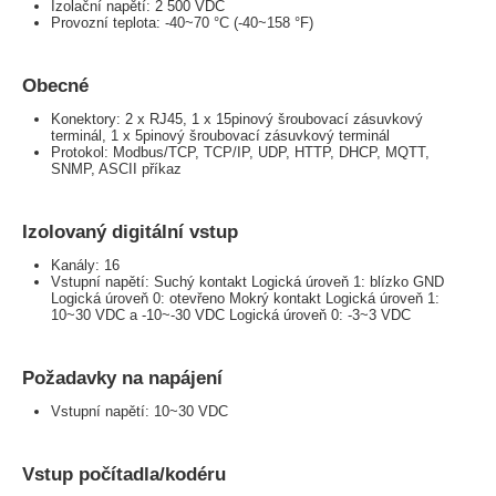
Izolační napětí: 2 500 VDC
Provozní teplota: -40~70 °C (-40~158 °F)
Obecné
Konektory: 2 x RJ45, 1 x 15pinový šroubovací zásuvkový
terminál, 1 x 5pinový šroubovací zásuvkový terminál
Protokol: Modbus/TCP, TCP/IP, UDP, HTTP, DHCP, MQTT,
SNMP, ASCII příkaz
Izolovaný digitální vstup
Kanály: 16
Vstupní napětí: Suchý kontakt Logická úroveň 1: blízko GND
Logická úroveň 0: otevřeno Mokrý kontakt Logická úroveň 1:
10~30 VDC a -10~-30 VDC Logická úroveň 0: -3~3 VDC
Požadavky na napájení
Vstupní napětí: 10~30 VDC
Vstup počítadla/kodéru