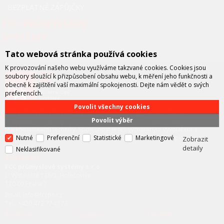
BEZPLATNÉ ZÁPŮJČKY
FCC PRŮMYSLOVÉ
SYSTÉMY
Tato webová stránka používá cookies
K provozování našeho webu využíváme takzvané cookies. Cookies jsou
soubory sloužící k přizpůsobení obsahu webu, k měření jeho funkčnosti a
obecně k zajištění vaší maximální spokojenosti. Dejte nám vědět o svých
preferencích.
Povolit všechny cookies
FCC průmyslové systémy
je technicko – obchodní společností,
Povolit výběr
zastupující významné výrobce v oblasti průmyslové automatizace a
telekomunikační techniky. Společnost je též významným vývojářem a
Nutné
Preferenční
Statistické
Marketingové
integrátorem se specializací na systémy strojového vidění a pokročilé
Zobrazit
robotiky.
detaily
Neklasifikované
KONTAKT
FCC průmyslové systémy s.r.o.
U Výstaviště 138/3, Holešovice
170 00 Praha 7
Email: info@fccps.cz
Tel.: +420 472 774 173
Facebook
Youtube
LinkedIN