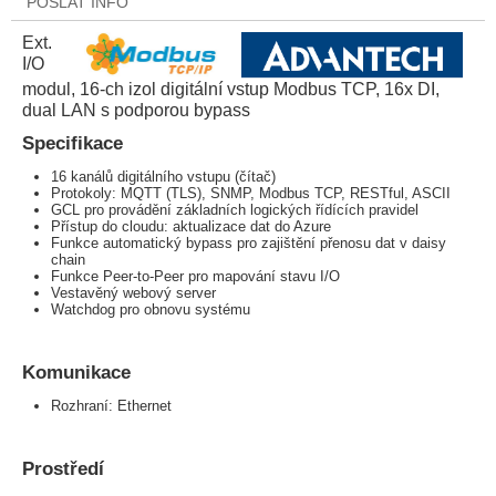
POSLAT INFO
Ext.
I/O
modul, 16-ch izol digitální vstup Modbus TCP, 16x DI,
dual LAN s podporou bypass
Specifikace
16 kanálů digitálního vstupu (čítač)
Protokoly: MQTT (TLS), SNMP, Modbus TCP, RESTful, ASCII
GCL pro provádění základních logických řídících pravidel
Přístup do cloudu: aktualizace dat do Azure
Funkce automatický bypass pro zajištění přenosu dat v daisy
chain
Funkce Peer-to-Peer pro mapování stavu I/O
Vestavěný webový server
Watchdog pro obnovu systému
Komunikace
Rozhraní: Ethernet
Prostředí