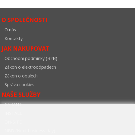
O SPOLEČNOSTI
O nás
Kontakty
JAK NAKUPOVAT
Obchodní podmínky (B2B)
Zákon o elektroodpadech
Zákon o obalech
Správa cookies
NAŠE SLUŽBY
GARANT
INSTALL
ON-SITE
NBD (Next business day)