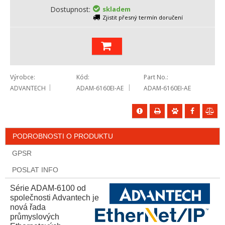
Dostupnost
skladem
Zjistit přesný termín doručení
Výrobce
Kód
Part No.
ADVANTECH
ADAM-6160EI-AE
ADAM-6160EI-AE
PODROBNOSTI O PRODUKTU
GPSR
POSLAT INFO
Série ADAM-6100 od
společnosti Advantech je
nová řada
průmyslových