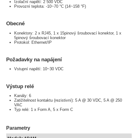
Izolační napětí: 2 500 VDC
Provozní teplota: -10~70 °C (14~158 °F)
Obecné
Konektory: 2 x RJ45, 1 x 15pinový šroubovací konektor, 1 x
5pinový šroubovací konektor
Protokol: Ethernet/IP
Požadavky na napájení
Vstupní napětí: 10~30 VDC
Výstup relé
Kanály: 6
Zatižitelnost kontaktu (rezistivní): 5 A @ 30 VDC, 5 A @ 250
VAC
Typ relé: 1 x Form A, 5 x Form C
Parametry
Moduly ADAM