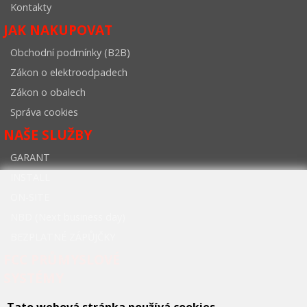
Kontakty
JAK NAKUPOVAT
Obchodní podmínky (B2B)
Zákon o elektroodpadech
Zákon o obalech
Správa cookies
NAŠE SLUŽBY
GARANT
INSTALL
ON-SITE
NBD (Next business day)
BEZPLATNÉ ZÁPŮJČKY
FCC PRŮMYSLOVÉ
SYSTÉMY