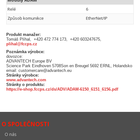
Relé
6
Způsob komunikce
EtherNet/IP
Produkt manažer:
Tomáš Plíhal, +420 472 774 173, +420 603247675,
plihal@fccps.cz
Poznámka výrobce:
dovozce:
ADVANTECH Europe BV
Science Park Eindhoven 5708Son en Breugel 5692 ERNL, Holandsko
email: customercare@advantech.eu
Stránky výrobce:
www.advantech.com
Stránky o produktu:
https://e-shop.fccps.cz/ds/ADV/ADAM-6150_6151_6156.pdf
O SPOLEČNOSTI
O nás