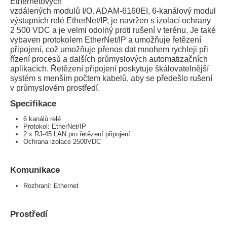
Ethernetových
vzdálených modulů I/O. ADAM-6160EI, 6-kanálový modul
výstupních relé EtherNet/IP, je navržen s izolací ochrany
2 500 VDC a je velmi odolný proti rušení v terénu. Je také
vybaven protokolem EtherNet/IP a umožňuje řetězení
připojení, což umožňuje přenos dat mnohem rychleji při
řízení procesů a dalších průmyslových automatizačních
aplikacích. Řetězení připojení poskytuje škálovatelnější
systém s menším počtem kabelů, aby se předešlo rušení
v průmyslovém prostředí.
Specifikace
6 kanálů relé
Protokol: EtherNet/IP
2 x RJ-45 LAN pro řetězení připojení
Ochrana izolace 2500VDC
Komunikace
Rozhraní: Ethernet
Prostředí