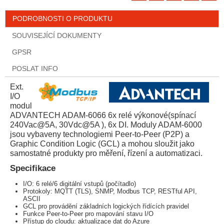
PODROBNOSTI O PRODUKTU
SOUVISEJÍCÍ DOKUMENTY
GPSR
POSLAT INFO
Ext.
I/O
modul
ADVANTECH ADAM-6066 6x relé výkonové(spínací
240Vac@5A, 30Vdc@5A ), 6x DI. Moduly ADAM-6000
jsou vybaveny technologiemi Peer-to-Peer (P2P) a
Graphic Condition Logic (GCL) a mohou sloužit jako
samostatné produkty pro měření, řízení a automatizaci.
Specifikace
I/O: 6 relé/6 digitální vstupů (počítadlo)
Protokoly: MQTT (TLS), SNMP, Modbus TCP, RESTful API,
ASCII
GCL pro provádění základních logických řídících pravidel
Funkce Peer-to-Peer pro mapování stavu I/O
Přístup do cloudu: aktualizace dat do Azure