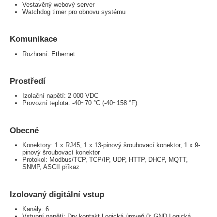
Vestavěný webový server
Watchdog timer pro obnovu systému
Komunikace
Rozhraní: Ethernet
Prostředí
Izolační napětí: 2 000 VDC
Provozní teplota: -40~70 °C (-40~158 °F)
Obecné
Konektory: 1 x RJ45, 1 x 13-pinový šroubovací konektor, 1 x 9-
pinový šroubovací konektor
Protokol: Modbus/TCP, TCP/IP, UDP, HTTP, DHCP, MQTT,
SNMP, ASCII příkaz
Izolovaný digitální vstup
Kanály: 6
Vstupní napětí: Dry kontakt Logická úroveň 0: GND Logická