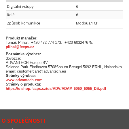
Digitální vstupy
6
Relé
6
Způsob komunikce
Modbus/TCP
Produkt manažer:
Tomáš Plíhal, +420 472 774 173, +420 603247675,
plihal@fccps.cz
Poznámka výrobce:
dovozce:
ADVANTECH Europe BV
Science Park Eindhoven 5708Son en Breugel 5692 ERNL, Holandsko
email: customercare@advantech.eu
Stránky výrobce:
www.advantech.com
Stránky o produktu:
https://e-shop.fccps.cz/ds/ADV/ADAM-6060_6066_DS.pdf
O SPOLEČNOSTI