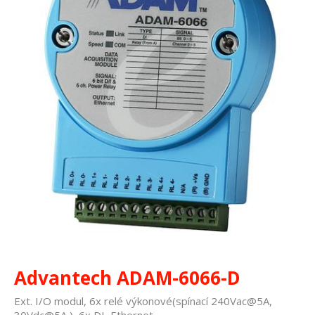
Advantech ADAM-6066-D
Ext. I/O modul, 6x relé výkonové(spínací 240Vac@5A,
30Vdc@5A ), 6x DI, Ethernet