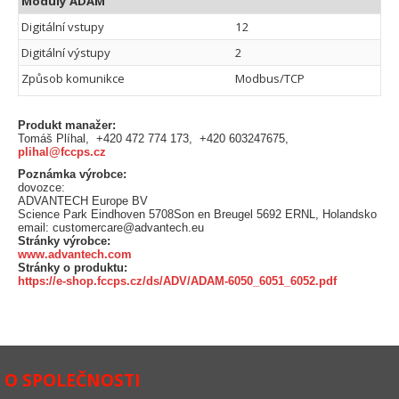
Moduly ADAM
Digitální vstupy
12
Digitální výstupy
2
Způsob komunikce
Modbus/TCP
Produkt manažer:
Tomáš Plíhal, +420 472 774 173, +420 603247675,
plihal@fccps.cz
Poznámka výrobce:
dovozce:
ADVANTECH Europe BV
Science Park Eindhoven 5708Son en Breugel 5692 ERNL, Holandsko
email: customercare@advantech.eu
Stránky výrobce:
www.advantech.com
Stránky o produktu:
https://e-shop.fccps.cz/ds/ADV/ADAM-6050_6051_6052.pdf
O SPOLEČNOSTI