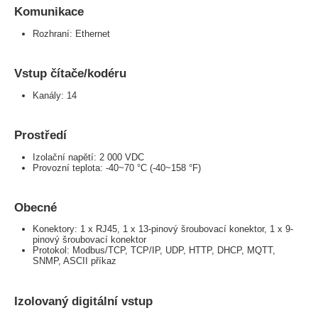
Komunikace
Rozhraní: Ethernet
Vstup čítače/kodéru
Kanály: 14
Prostředí
Izolační napětí: 2 000 VDC
Provozní teplota: -40~70 °C (-40~158 °F)
Obecné
Konektory: 1 x RJ45, 1 x 13-pinový šroubovací konektor, 1 x 9-
pinový šroubovací konektor
Protokol: Modbus/TCP, TCP/IP, UDP, HTTP, DHCP, MQTT,
SNMP, ASCII příkaz
Izolovaný digitální vstup